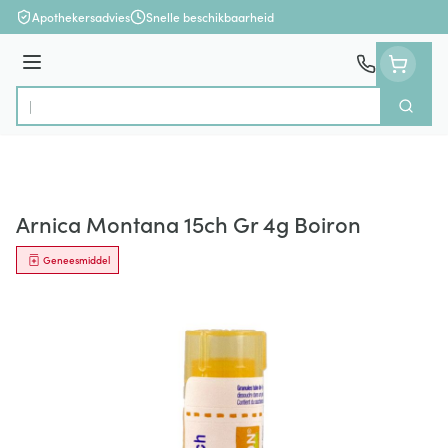
Ga naar de inhoud
Apothekersadvies
Snelle beschikbaarheid
Menu
Zoek
Product, merk, categorie...
Arnica Montana 15ch Gr 4g Boiron
Geneesmiddel