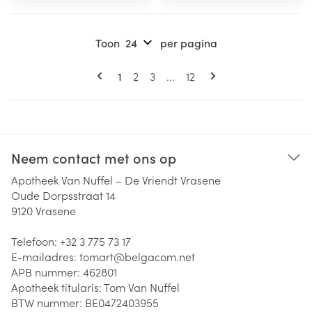
Toon
per pagina
Pagina's
U lees momenteel pagina
Pagina
Pagina
Pagina
1
2
3
...
12
Neem contact met ons op
Apotheek Van Nuffel – De Vriendt Vrasene
Oude Dorpsstraat 14
9120
Vrasene
Telefoon:
+32 3 775 73 17
E-mailadres:
tomart@
belgacom.net
APB nummer:
462801
Apotheek titularis:
Tom Van Nuffel
BTW nummer:
BE0472403955