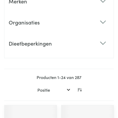
Merken
filter
Organisaties
filter
Dieetbeperkingen
filter
Producten
1
-
24
van
287
Sorteer op: