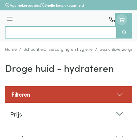
Ga naar de inhoud
Apothekersadvies
Snelle beschikbaarheid
Menu
Zoek
Product, merk, categorie...
Home
/
Schoonheid, verzorging en hygiëne
/
Gezichtsverzorging
Droge huid - hydrateren
Filteren
Doorgaan naar productlijst
Prijs
filter