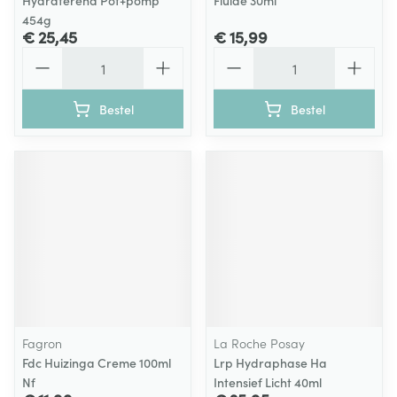
Hydraterend Pot+pomp
Fluide 30ml
454g
€ 25,45
€ 15,99
Aantal
Aantal
Bestel
Bestel
Fagron
La Roche Posay
Fdc Huizinga Creme 100ml
Lrp Hydraphase Ha
Nf
Intensief Licht 40ml