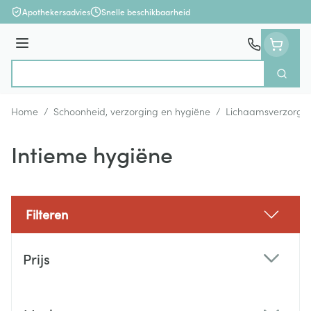
Ga naar de inhoud
Apothekersadvies
Snelle beschikbaarheid
Menu
Zoek
Product, merk, categorie...
Home
/
Schoonheid, verzorging en hygiëne
/
Lichaamsverzorgi
Intieme hygiëne
Filteren
Doorgaan naar productlijst
Prijs
filter