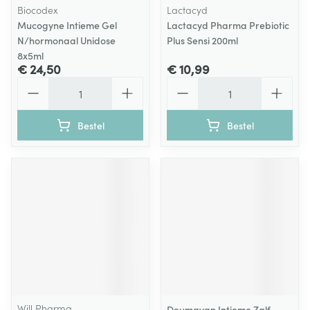
Biocodex
Lactacyd
Mucogyne Intieme Gel
Lactacyd Pharma Prebiotic
N/hormonaal Unidose
Plus Sensi 200ml
8x5ml
€ 24,50
€ 10,99
Aantal
Aantal
Bestel
Bestel
Will Pharma
Deumavan Intieme Zalf