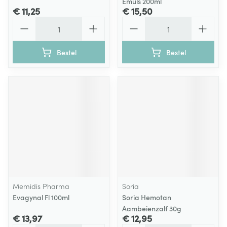
Emuls 200ml
€ 11,25
€ 15,50
Aantal
Aantal
Bestel
Bestel
Memidis Pharma
Soria
Evagynal Fl 100ml
Soria Hemotan
Aambeienzalf 30g
€ 13,97
€ 12,95