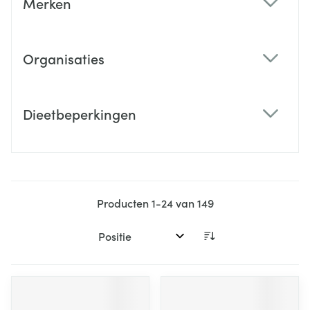
Merken
filter
Organisaties
filter
Dieetbeperkingen
filter
Producten
1
-
24
van
149
Sorteer op: