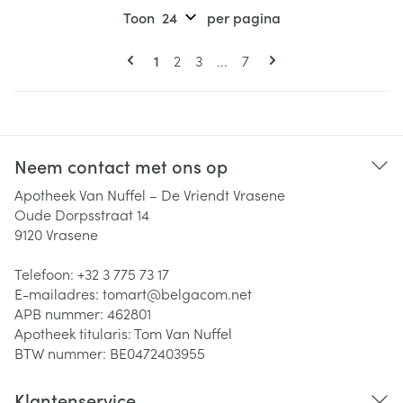
Toon
per pagina
Pagina's
U lees momenteel pagina
Pagina
Pagina
Pagina
1
2
3
...
7
Neem contact met ons op
Apotheek Van Nuffel – De Vriendt Vrasene
Oude Dorpsstraat 14
9120
Vrasene
Telefoon:
+32 3 775 73 17
E-mailadres:
tomart@
belgacom.net
APB nummer:
462801
Apotheek titularis:
Tom Van Nuffel
BTW nummer:
BE0472403955
Klantenservice