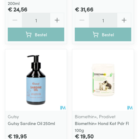
200ml
€ 24,56
€ 31,66
Aantal
Aantal
Bestel
Bestel
Gutsy
Biomethin+, Prodivet
Gutsy Sardine Oil 250ml
Biomethin+ Hond Kat Pdr Fl
100g
€ 19,95
€ 19,50