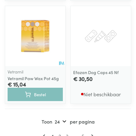
Vetramil
Efazan Dog Caps 45 Nf
€ 30,50
Vetramil Paw Wax Pot 45g
€ 15,04
Niet beschikbaar
Bestel
Toon
per pagina
Pagina's
U lees momenteel pagina
Pagina
Pagina
Pagina