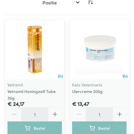
Sorteer op:
Vetramil
Kela Veterinaria
Vetramil Honingzalf Tube
Uiercreme 200g
30g
€ 24,17
€ 13,47
Aantal
Aantal
Bestel
Bestel