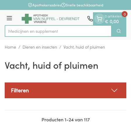
Dia 1 van 1
Ga naar de inhoud
Apothekersadvies
Snelle beschikbaarheid
0
0 artikelen
Menu
€ 0,00
Medicij
Zoek
Product, merk, categorie...
Home
/
Dieren en insecten
/
Vacht, huid of pluimen
Vacht, huid of pluimen
Filteren
Producten
1
-
24
van
117