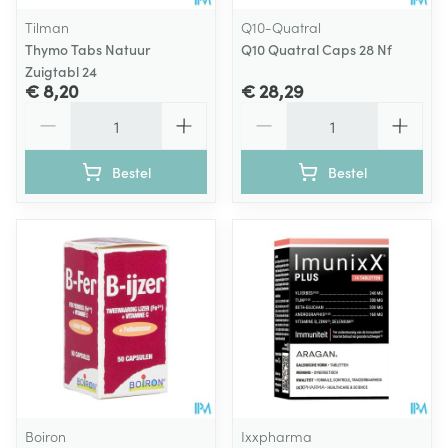
Tilman
Q10-Quatral
Thymo Tabs Natuur
Q10 Quatral Caps 28 Nf
Zuigtabl 24
€ 8,20
€ 28,29
Aantal
Aantal
Bestel
Bestel
Boiron
Ixxpharma