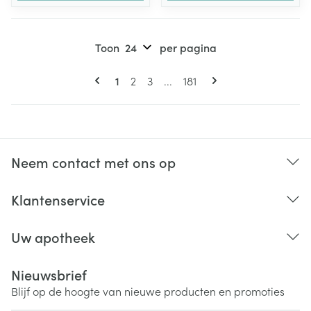
Toon
per pagina
Pagina's
U lees momenteel pagina
Pagina
Pagina
Pagina
1
2
3
...
181
Neem contact met ons op
Klantenservice
Uw apotheek
Nieuwsbrief
Blijf op de hoogte van nieuwe producten en promoties