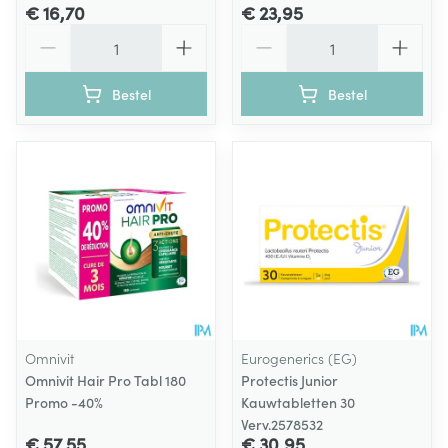
€ 16,70
€ 23,95
Aantal
Aantal
Bestel
Bestel
Omnivit
Eurogenerics (EG)
Omnivit Hair Pro Tabl 180
Protectis Junior
Promo -40%
Kauwtabletten 30
Verv.2578532
€ 57,55
€ 30,95