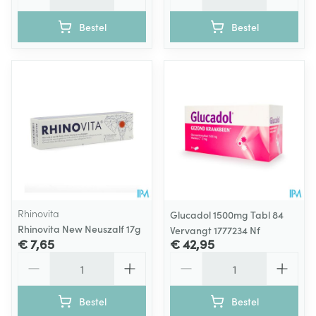
Bestel
Bestel
Rhinovita
Glucadol 1500mg Tabl 84
Rhinovita New Neuszalf 17g
Vervangt 1777234 Nf
€ 7,65
€ 42,95
Aantal
Aantal
Bestel
Bestel