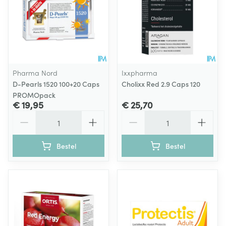
Pharma Nord
Ixxpharma
D-Pearls 1520 100+20 Caps
Cholixx Red 2.9 Caps 120
PROMOpack
€ 19,95
€ 25,70
Aantal
Aantal
Bestel
Bestel