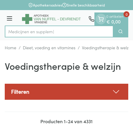
Dia 1 van 1
Ga naar de inhoud
Apothekersadvies
Snelle beschikbaarheid
0
0 artikelen
Menu
€ 0,00
Zoek
Product, merk, categorie...
Home
/
Dieet, voeding en vitamines
/
Voedingstherapie & welzijn
Voedingstherapie & welzijn
Filteren
Producten
1
-
24
van
4331