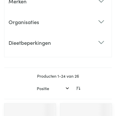
Merken
filter
Organisaties
filter
Dieetbeperkingen
filter
Producten
1
-
24
van
26
Sorteer op: