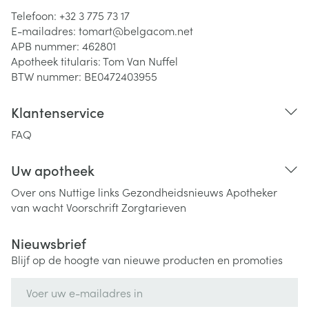
Telefoon:
+32 3 775 73 17
E-mailadres:
tomart@
belgacom.net
APB nummer:
462801
Apotheek titularis:
Tom Van Nuffel
BTW nummer:
BE0472403955
Klantenservice
FAQ
Uw apotheek
Over ons
Nuttige links
Gezondheidsnieuws
Apotheker
van wacht
Voorschrift
Zorgtarieven
Nieuwsbrief
Blijf op de hoogte van nieuwe producten en promoties
E-mail adres