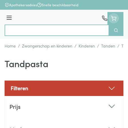
Ga naar de inhoud
Apothekersadvies
Snelle beschikbaarheid
Menu
Zoek
Product, merk, categorie...
Home
/
Zwangerschap en kinderen
/
Kinderen
/
Tanden
/
Ta
Tandpasta
Filteren
Doorgaan naar productlijst
Prijs
filter