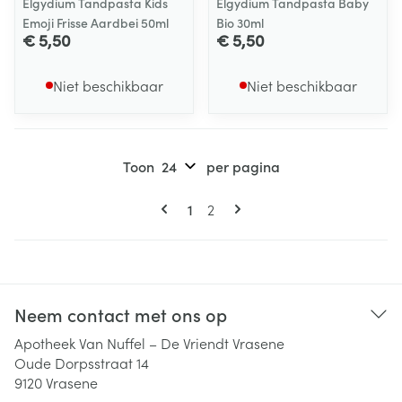
Elgydium Tandpasta Kids
Elgydium Tandpasta Baby
Emoji Frisse Aardbei 50ml
Bio 30ml
€ 5,50
€ 5,50
Niet beschikbaar
Niet beschikbaar
Toon
per pagina
Pagina's
U lees momenteel pagina
Pagina
1
2
Neem contact met ons op
Apotheek Van Nuffel – De Vriendt Vrasene
Oude Dorpsstraat 14
9120
Vrasene