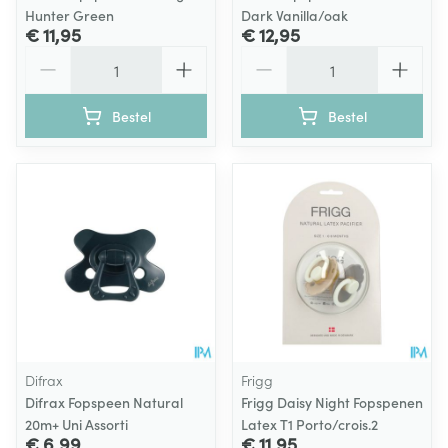
Hunter Green
Dark Vanilla/oak
€ 11,95
€ 12,95
Aantal
Aantal
Bestel
Bestel
Difrax
Frigg
Difrax Fopspeen Natural
Frigg Daisy Night Fopspenen
20m+ Uni Assorti
Latex T1 Porto/crois.2
€ 6,99
€ 11,95