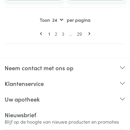
Toon
per pagina
Pagina's
U lees momenteel pagina
Pagina
Pagina
Pagina
1
2
3
...
29
Neem contact met ons op
Klantenservice
Uw apotheek
Nieuwsbrief
Blijf op de hoogte van nieuwe producten en promoties