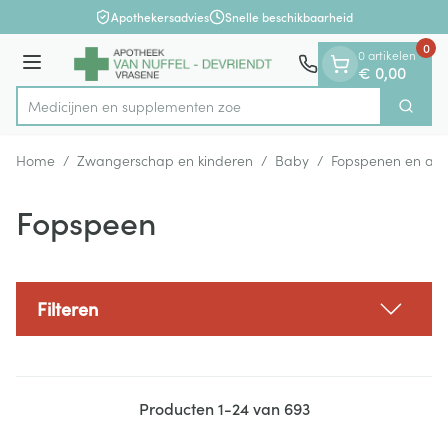
Dia 1 van 1
Ga naar de inhoud
Apothekersadvies
Snelle beschikbaarheid
0
0 artikelen
Menu
€ 0,00
Medicijne
Zoek
Product, merk, categorie...
Home
/
Zwangerschap en kinderen
/
Baby
/
Fopspenen en acc
Fopspeen
Filteren
Producten
1
-
24
van
693