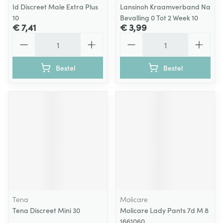
Id Discreet Male Extra Plus
Lansinoh Kraamverband Na
10
Bevalling 0 Tot 2 Week 10
€ 7,41
€ 3,99
Aantal
Aantal
Bestel
Bestel
Tena
Molicare
Tena Discreet Mini 30
Molicare Lady Pants 7d M 8
1661060