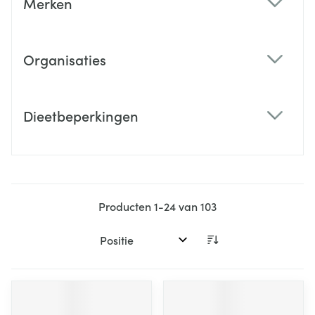
Merken
filter
Organisaties
filter
Dieetbeperkingen
filter
Producten
1
-
24
van
103
Sorteer op: