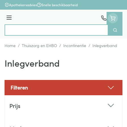
Ga naar de inhoud
Apothekersadvies
Snelle beschikbaarheid
Menu
Zoek
Product, merk, categorie...
Home
/
Thuiszorg en EHBO
/
Incontinentie
/
Inlegverband
Inlegverband
Filteren
Doorgaan naar productlijst
Prijs
filter