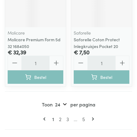
Molicare
Saforelle
Molicare Premium Form 5d
Saforelle Coton Protect
32 1684050
Inlegkruisjes Pocket 20
€ 32,39
€ 7,50
Aantal
Aantal
Bestel
Bestel
Toon
per pagina
Pagina's
U lees momenteel pagina
Pagina
Pagina
Pagina
1
2
3
...
5