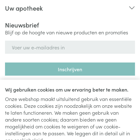
Uw apotheek
Nieuwsbrief
Blijf op de hoogte van nieuwe producten en promoties
E-mail adres
Inschrijven
Door op inschrijven te klikken, schrijft u zich in voor onze
nieuwsbrief en gaat u akkoord met onze
privacy policy
.
Wij gebruiken cookies om uw ervaring beter te maken.
Onze webshop maakt uitsluitend gebruik van essentiële
cookies. Deze cookies zijn noodzakelijk om onze website
te laten functioneren. We maken geen gebruik van
andere soorten cookies; daarom bieden we geen
mogelijkheid om cookies te weigeren of uw cookie-
instellingen aan te passen. We leggen dit in detail uit in
Juridische links