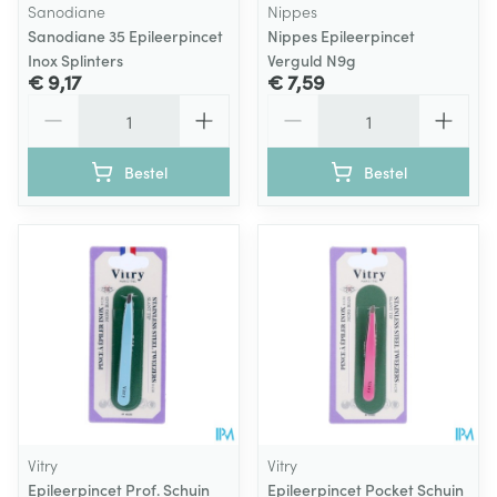
Sanodiane
Nippes
Sanodiane 35 Epileerpincet
Nippes Epileerpincet
Inox Splinters
Verguld N9g
€ 9,17
€ 7,59
Aantal
Aantal
Bestel
Bestel
Vitry
Vitry
Epileerpincet Prof. Schuin
Epileerpincet Pocket Schuin