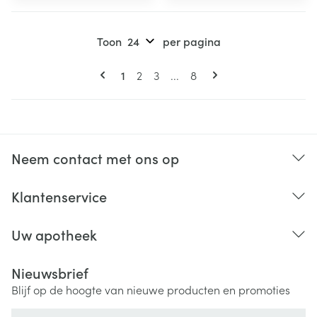
Toon
per pagina
Pagina's
U lees momenteel pagina
Pagina
Pagina
Pagina
1
2
3
...
8
Neem contact met ons op
Klantenservice
Uw apotheek
Nieuwsbrief
Blijf op de hoogte van nieuwe producten en promoties
E-mail adres