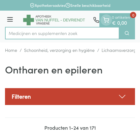
Dia 1 van 1
Ga naar de inhoud
Apothekersadvies
Snelle beschikbaarheid
0
0 artikelen
Menu
€ 0,00
Medicijnen en su
Zoek
Product, merk, categorie...
Home
/
Schoonheid, verzorging en hygiëne
/
Lichaamsverzorgi
Ontharen en epileren
Filteren
Producten
1
-
24
van
171