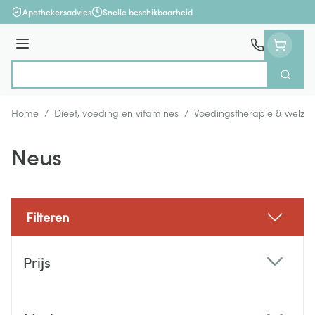
Ga naar de inhoud
Apothekersadvies
Snelle beschikbaarheid
Menu
Zoek
Product, merk, categorie...
Home
/
Dieet, voeding en vitamines
/
Voedingstherapie & welzijn
Neus
Filteren
Doorgaan naar productlijst
Prijs
filter