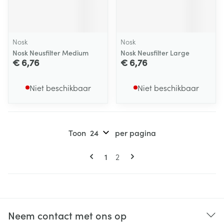
Nosk
Nosk
Nosk Neusfilter Medium
Nosk Neusfilter Large
€ 6,76
€ 6,76
Niet beschikbaar
Niet beschikbaar
Toon
per pagina
Pagina's
U lees momenteel pagina
Pagina
1
2
Neem contact met ons op