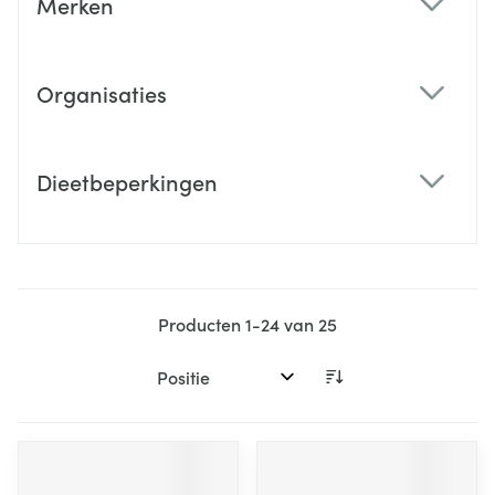
Merken
filter
Organisaties
filter
Dieetbeperkingen
filter
Producten
1
-
24
van
25
Sorteer op: