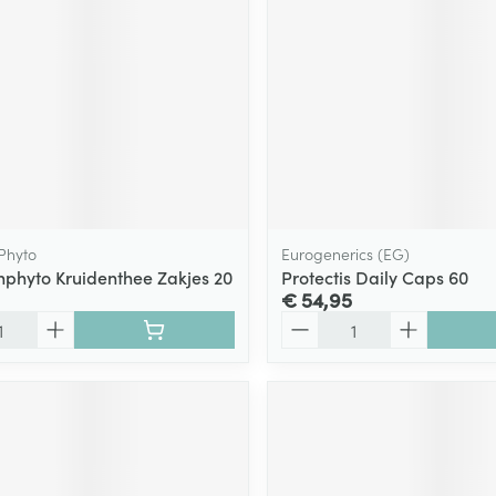
ging
Supplementen
Insectenwe
Mondmaskers
middelen
ssen
 -
id
d
Phyto
Eurogenerics (EG)
phyto Kruidenthee Zakjes 20
Protectis Daily Caps 60
€ 54,95
Aantal
Zelfbruiner
Scheren