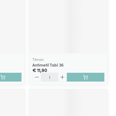
rende
Parfums en
geurproducten
Tilman
Antimetil Tabl 36
€ 11,90
Aantal
CBD