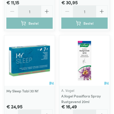
€ 11,15
€ 30,95
Aantal
Aantal
Bestel
Bestel
A. Vogel
My Sleep Tabl 30 Nf
A.Vogel Passiflora Spray
Rustgevend 20ml
€ 24,95
€ 16,49
Aantal
Aantal