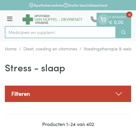
Dia 1 van 1
Ga naar de inhoud
Apothekersadvies
Snelle beschikbaarheid
0
0 artikelen
Menu
€ 0,00
Me
Zoek
Product, merk, categorie...
Home
/
Dieet, voeding en vitamines
/
Voedingstherapie & welzijn
Stress - slaap
Filteren
Producten
1
-
24
van
402