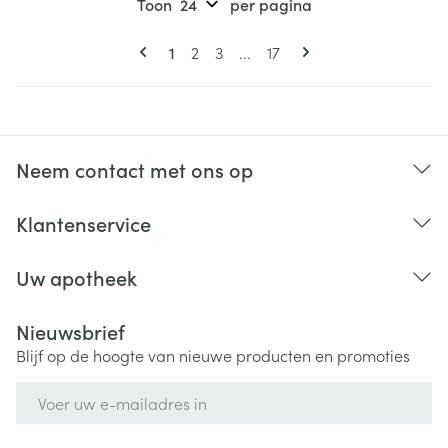
Toon
per pagina
Pagina's
U lees momenteel pagina
Pagina
Pagina
Pagina
1
2
3
...
17
Neem contact met ons op
Klantenservice
Uw apotheek
Nieuwsbrief
Blijf op de hoogte van nieuwe producten en promoties
E-mail adres