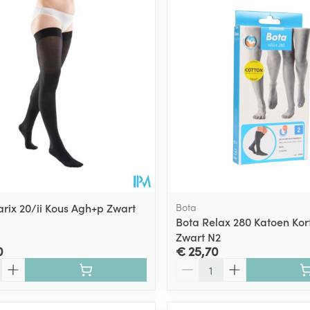
arix 20/ii Kous Agh+p Zwart
Bota
Bota Relax 280 Katoen Kor
Zwart N2
0
€ 25,70
Aantal