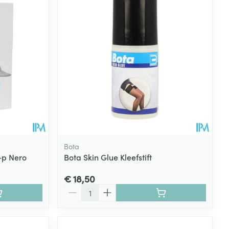
rende
Parfums en
geurproducten
Bota
+p Nero
Bota Skin Glue Kleefstift
CBD
€ 18,50
Aantal