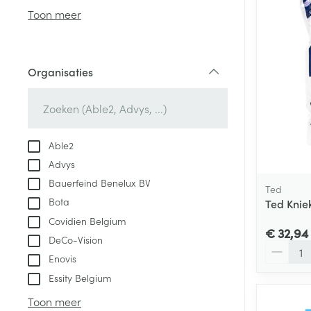
Aerosol access
Blaren
Creme, gel en 
Toon meer
Zuurstof
Eelt
Eksteroog - lik
Ademhalingsste
Organisaties
Toon meer
filter
Spieren en gew
Specifiek voor
Able2
Naalden en spu
Advys
Lichaamsverzo
Infecties
Bauerfeind Benelux BV
Spuiten
Ted
Deodorant
Bota
Ted Knie
Oplossing voor 
Gezichtsverzor
Covidien Belgium
Naalden
€ 32,94
Luizen
DeCo-Vision
Aantal
Naalden voor i
Enovis
pennaalden
Essity Belgium
Diagnostica
Toon meer
Toon meer