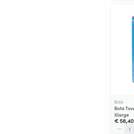
Bota
Bota Tov
Xlarge
€ 58,40
Aantal