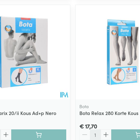
Bota
arix 20/ii Kous Ad+p Nero
Bota Relax 280 Korte Kous
€ 17,70
Aantal