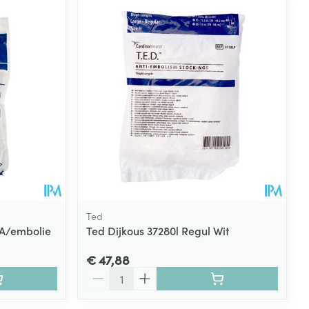
Ted
 A/embolie
Ted Dijkous 37280l Regul Wit
€ 47,88
Aantal