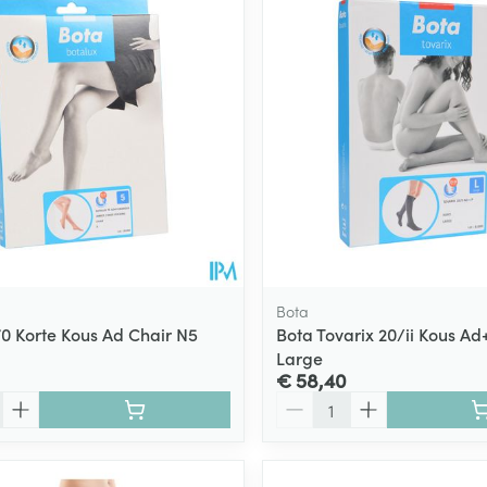
ging
Supplementen
Insectenwe
Mondmaskers
middelen
ssen
 -
id
d
Bota
70 Korte Kous Ad Chair N5
Bota Tovarix 20/ii Kous Ad
Large
Zelfbruiner
Scheren
€ 58,40
Aantal