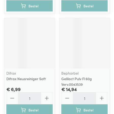
Bestel
Bestel
Difrax
Bepharbel
Difrax Neusreiniger Soft
Gelilact Pulv Fl 60g
Verv.0043539
€ 6,99
€ 14,94
Aantal
Aantal
Bestel
Bestel