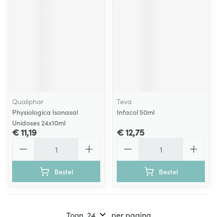
Qualiphar
Teva
Physiologica Isonasal
Infacol 50ml
Unidoses 24x10ml
€ 11,19
€ 12,75
Aantal
Aantal
Bestel
Bestel
Toon
per pagina