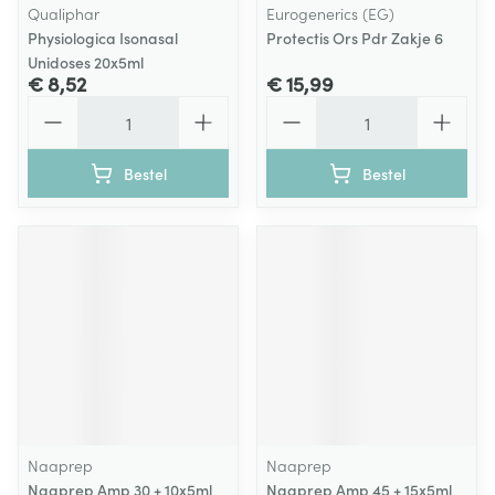
Qualiphar
Eurogenerics (EG)
Physiologica Isonasal
Protectis Ors Pdr Zakje 6
Unidoses 20x5ml
€ 8,52
€ 15,99
Aantal
Aantal
Bestel
Bestel
Naaprep
Naaprep
Naaprep Amp 30 + 10x5ml
Naaprep Amp 45 + 15x5ml