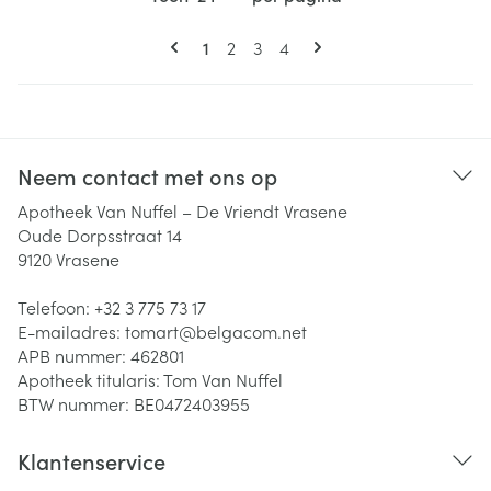
Pagina's
U lees momenteel pagina
Pagina
Pagina
Pagina
1
2
3
4
Neem contact met ons op
Apotheek Van Nuffel – De Vriendt Vrasene
Oude Dorpsstraat 14
9120
Vrasene
Telefoon:
+32 3 775 73 17
E-mailadres:
tomart@
belgacom.net
APB nummer:
462801
Apotheek titularis:
Tom Van Nuffel
BTW nummer:
BE0472403955
Klantenservice