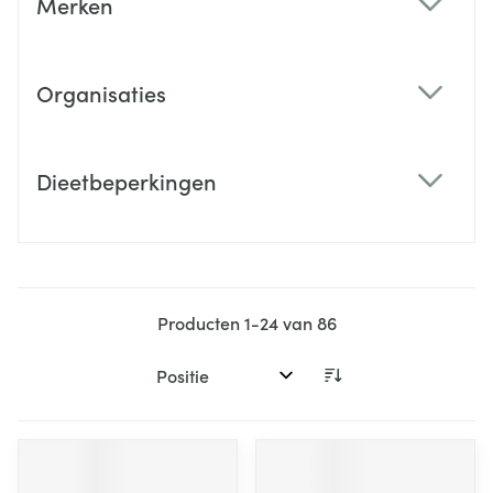
Merken
filter
Organisaties
filter
Dieetbeperkingen
filter
Producten
1
-
24
van
86
Sorteer op: