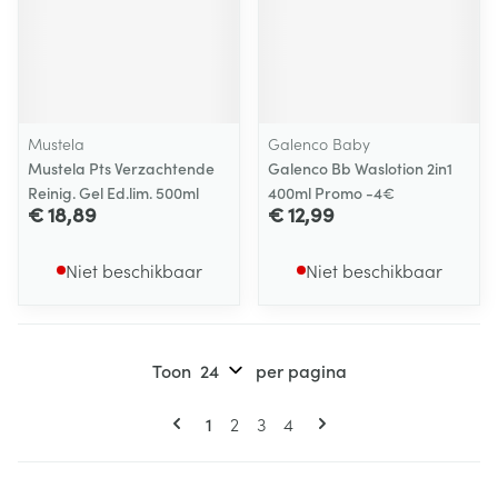
Mustela
Galenco Baby
Mustela Pts Verzachtende
Galenco Bb Waslotion 2in1
Reinig. Gel Ed.lim. 500ml
400ml Promo -4€
€ 18,89
€ 12,99
Niet beschikbaar
Niet beschikbaar
Toon
per pagina
Pagina's
U lees momenteel pagina
Pagina
Pagina
Pagina
1
2
3
4