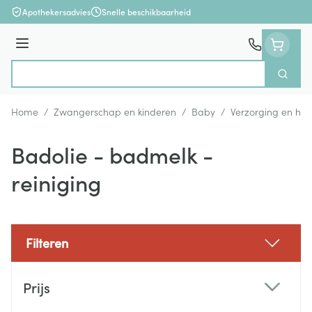
Ga naar de inhoud
Apothekersadvies
Snelle beschikbaarheid
Menu
Zoek
Product, merk, categorie...
Home
/
Zwangerschap en kinderen
/
Baby
/
Verzorging en hyg
Badolie - badmelk -
reiniging
Filteren
Doorgaan naar productlijst
Prijs
filter