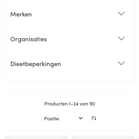
Merken
filter
Organisaties
filter
Dieetbeperkingen
filter
Producten
1
-
24
van
90
Sorteer op: