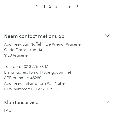
Pagina's
U lees momenteel pagina
Pagina
Pagina
Pagina
1
2
3
...
9
Neem contact met ons op
Apotheek Van Nuffel – De Vriendt Vrasene
Oude Dorpsstraat 14
9120
Vrasene
Telefoon:
+32 3 775 73 17
E-mailadres:
tomart@
belgacom.net
APB nummer:
462801
Apotheek titularis:
Tom Van Nuffel
BTW nummer:
BE0472403955
Klantenservice
FAQ