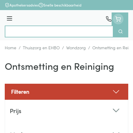
Ga naar de inhoud
Apothekersadvies
Snelle beschikbaarheid
Menu
Zoek
Product, merk, categorie...
Home
/
Thuiszorg en EHBO
/
Wondzorg
/
Ontsmetting en Reini
Ontsmetting en Reiniging
Filteren
Doorgaan naar productlijst
Prijs
filter