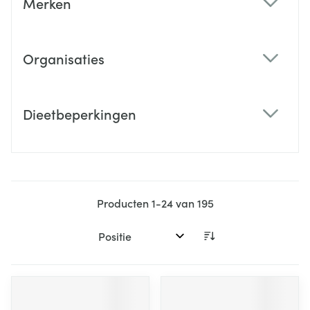
Merken
filter
Organisaties
filter
Dieetbeperkingen
filter
Producten
1
-
24
van
195
Sorteer op: