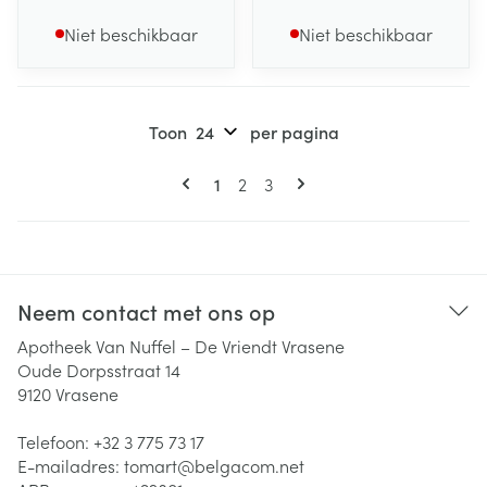
Niet beschikbaar
Niet beschikbaar
Toon
per pagina
Pagina's
U lees momenteel pagina
Pagina
Pagina
1
2
3
Neem contact met ons op
Apotheek Van Nuffel – De Vriendt Vrasene
Oude Dorpsstraat 14
9120
Vrasene
Telefoon:
+32 3 775 73 17
E-mailadres:
tomart@
belgacom.net