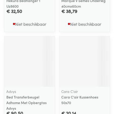
Hekura Bedhanger 1
Marque V Semes Onderleg
Uz8600
40cmx60cm
€ 32,50
€ 38,79
Niet beschikbaar
Niet beschikbaar
Advys
Cara C'air
Bed Transferbeugel
Cara C'air Kussenhoes
Adhome Met Opbergtas
50x70
Advys
€ 90,50
€ 20,14