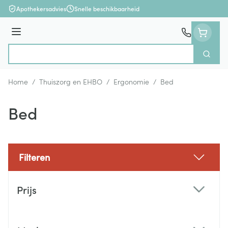
Ga naar de inhoud
Apothekersadvies
Snelle beschikbaarheid
Menu
Zoek
Product, merk, categorie...
Home
/
Thuiszorg en EHBO
/
Ergonomie
/
Bed
Bed
Filteren
Doorgaan naar productlijst
Prijs
filter