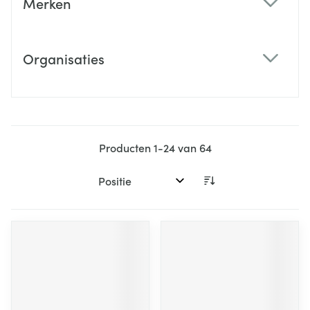
Merken
filter
Organisaties
filter
Producten
1
-
24
van
64
Sorteer op: