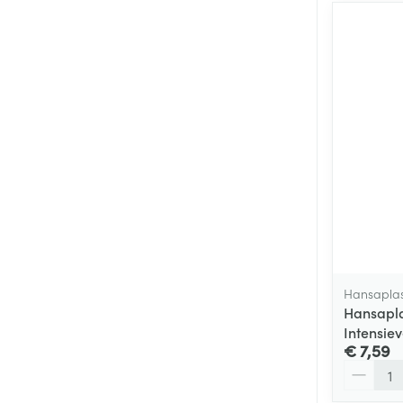
Hansaplas
Hansapla
Intensie
€ 7,59
Aantal