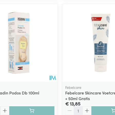
Febelcare
eadin Podos Db 100ml
Febelcare Skincare Voetc
+ 50ml Gratis
€ 13,85
Aantal