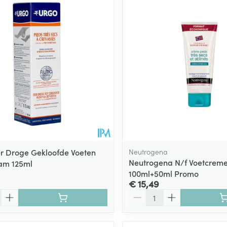
r Droge Gekloofde Voeten
Neutrogena
Neutrogena N/f Voetcrem
am 125ml
100ml+50ml Promo
€ 15,49
Aantal