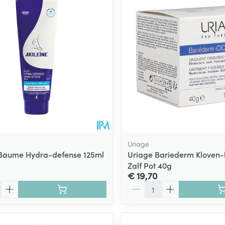
ging
Supplementen
Insectenwe
Mondmaskers
middelen
ssen
 -
id
d
Uriage
 Baume Hydra-defense 125ml
Uriage Bariederm Kloven-
Zalf Pot 40g
Zelfbruiner
Scheren
€ 19,70
Aantal