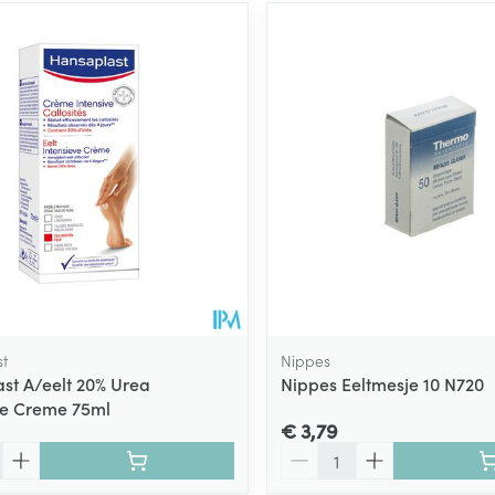
t
Nippes
st A/eelt 20% Urea
Nippes Eeltmesje 10 N720
ve Creme 75ml
€ 3,79
Aantal