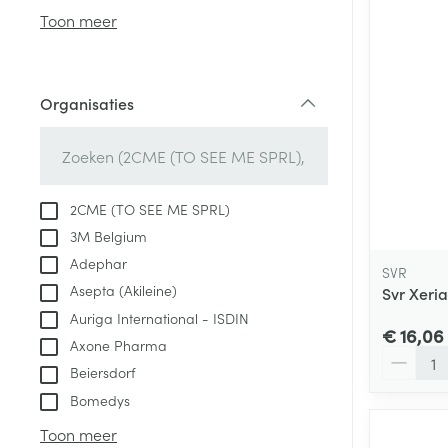
Aerosol access
Blaren
Creme, gel en 
Toon meer
Zuurstof
Eelt
Eksteroog - lik
Ademhalingsste
Organisaties
Toon meer
filter
Spieren en gew
Specifiek voor
2CME (TO SEE ME SPRL)
Naalden en spu
3M Belgium
Lichaamsverzo
Infecties
Adephar
Spuiten
SVR
Deodorant
Asepta (Akileine)
Svr Xeri
Oplossing voor 
Gezichtsverzor
Auriga International - ISDIN
Naalden
€ 16,06
Luizen
Axone Pharma
Aantal
Naalden voor i
Beiersdorf
pennaalden
Bomedys
Diagnostica
Toon meer
Toon meer