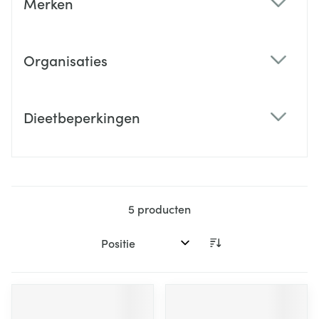
Merken
filter
Organisaties
filter
Dieetbeperkingen
filter
5
producten
Sorteer op: