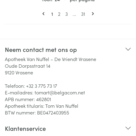
Pagina's
U lees momenteel pagina
Pagina
Pagina
Pagina
1
2
3
...
31
Neem contact met ons op
Apotheek Van Nuffel – De Vriendt Vrasene
Oude Dorpsstraat 14
9120
Vrasene
Telefoon:
+32 3 775 73 17
E-mailadres:
tomart@
belgacom.net
APB nummer:
462801
Apotheek titularis:
Tom Van Nuffel
BTW nummer:
BE0472403955
Klantenservice