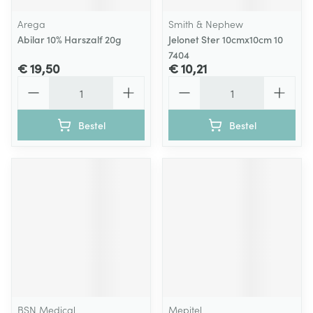
Arega
Smith & Nephew
Abilar 10% Harszalf 20g
Jelonet Ster 10cmx10cm 10
7404
€ 19,50
€ 10,21
Aantal
Aantal
Bestel
Bestel
BSN Medical
Mepitel