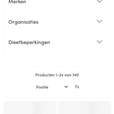
Merken
filter
Organisaties
filter
Dieetbeperkingen
filter
Producten
1
-
24
van
740
Sorteer op: