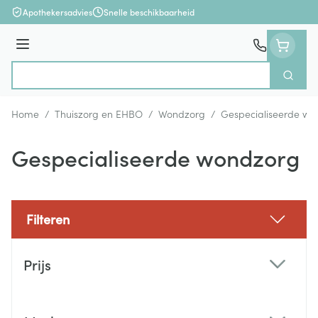
Ga naar de inhoud
Apothekersadvies
Snelle beschikbaarheid
Menu
Zoek
Product, merk, categorie...
Home
/
Thuiszorg en EHBO
/
Wondzorg
/
Gespecialiseerde wo
Gespecialiseerde wondzorg
Filteren
Doorgaan naar productlijst
Prijs
filter