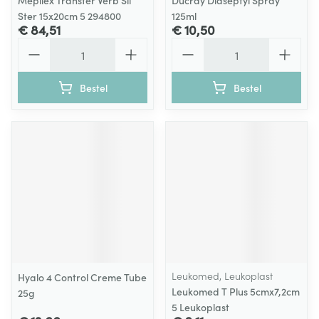
Mepilex Transfer Verb Sil
Ducray Diaseptyl Spray
Ster 15x20cm 5 294800
125ml
€ 84,51
€ 10,50
Aantal
Aantal
Bestel
Bestel
Leukomed, Leukoplast
Hyalo 4 Control Creme Tube
Leukomed T Plus 5cmx7,2cm
25g
5 Leukoplast