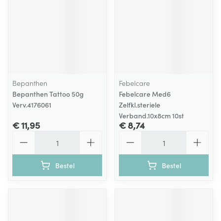
Bepanthen
Febelcare
Bepanthen Tattoo 50g
Febelcare Med6
Verv.4176061
Zelfkl.steriele
Verband.10x8cm 10st
€ 11,95
€ 8,74
Aantal
Aantal
Bestel
Bestel