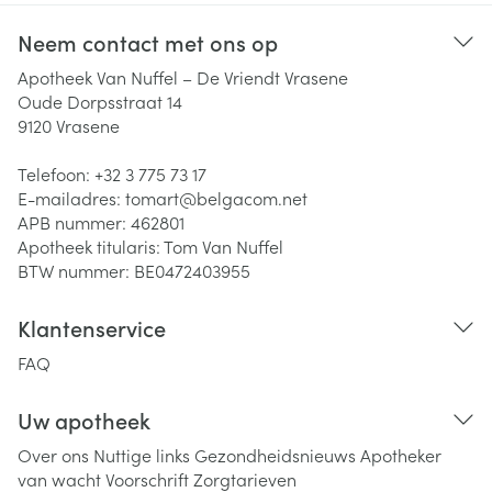
Neem contact met ons op
Apotheek Van Nuffel – De Vriendt Vrasene
Oude Dorpsstraat 14
9120
Vrasene
Telefoon:
+32 3 775 73 17
E-mailadres:
tomart@
belgacom.net
APB nummer:
462801
Apotheek titularis:
Tom Van Nuffel
BTW nummer:
BE0472403955
Klantenservice
FAQ
Uw apotheek
Over ons
Nuttige links
Gezondheidsnieuws
Apotheker
van wacht
Voorschrift
Zorgtarieven