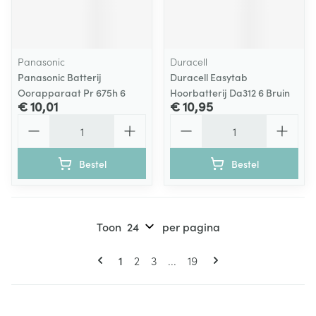
Panasonic
Duracell
Panasonic Batterij
Duracell Easytab
Oorapparaat Pr 675h 6
Hoorbatterij Da312 6 Bruin
€ 10,01
€ 10,95
Aantal
Aantal
Bestel
Bestel
Toon
per pagina
Pagina's
U lees momenteel pagina
Pagina
Pagina
Pagina
1
2
3
...
19