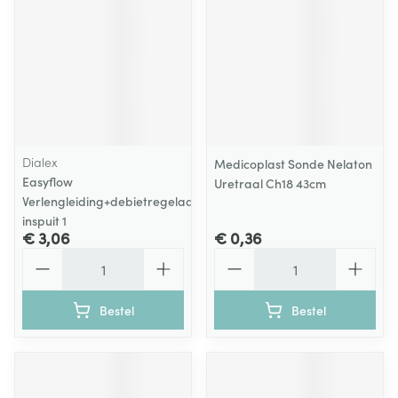
Dialex
Medicoplast Sonde Nelaton
Easyflow
Uretraal Ch18 43cm
Verlengleiding+debietregelaar+y-
inspuit 1
€ 3,06
€ 0,36
Aantal
Aantal
Bestel
Bestel