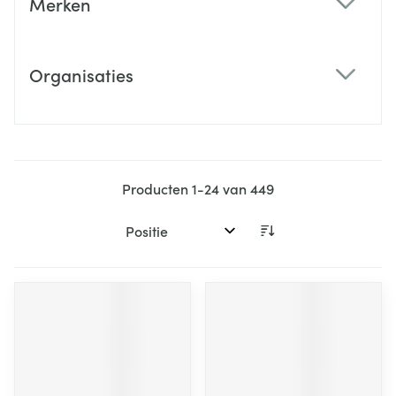
Merken
filter
Organisaties
filter
Producten
1
-
24
van
449
Sorteer op: