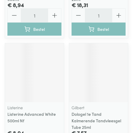
€ 8,94
€ 18,31
Aantal
Aantal
Bestel
Bestel
Listerine
Gilbert
Listerine Advanced White
Dologel 1e Tand
500ml Nf
Kalmerende Tandvleesgel
Tube 25ml
€ 8,94
€ 7,57