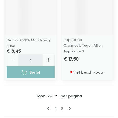
Ixxpharma
Dentio B 0,12% Mondspray
Oralmedic Tegen Aften
50ml
€ 8,45
Applicator 3
Aantal
€ 17,50
Niet beschikbaar
Bestel
Toon
per pagina
Pagina's
U lees momenteel pagina
Pagina
1
2