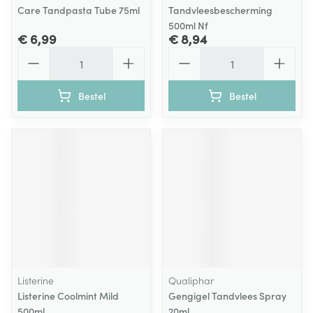
Care Tandpasta Tube 75ml
Tandvleesbescherming
500ml Nf
€ 6,99
€ 8,94
Aantal
Aantal
Bestel
Bestel
Listerine
Qualiphar
Listerine Coolmint Mild
Gengigel Tandvlees Spray
500ml
20ml