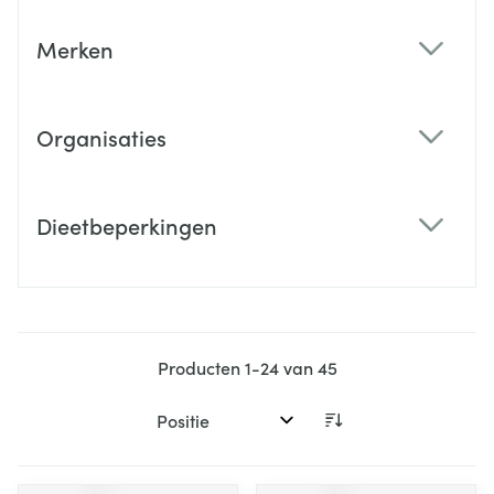
Merken
filter
Organisaties
filter
Dieetbeperkingen
filter
Producten
1
-
24
van
45
Sorteer op: