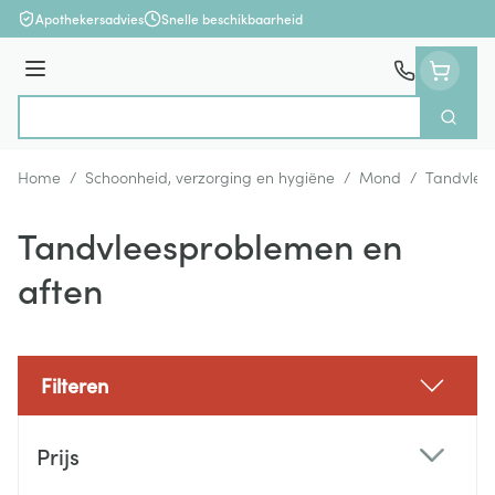
Ga naar de inhoud
Apothekersadvies
Snelle beschikbaarheid
Menu
Zoek
Product, merk, categorie...
Home
/
Schoonheid, verzorging en hygiëne
/
Mond
/
Tandvlee
Tandvleesproblemen en
aften
Filteren
Doorgaan naar productlijst
Prijs
filter