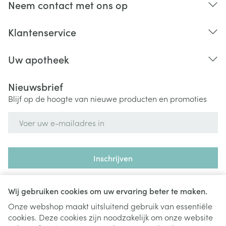
Neem contact met ons op
Klantenservice
Uw apotheek
Nieuwsbrief
Blijf op de hoogte van nieuwe producten en promoties
E-mail adres
Inschrijven
Door op inschrijven te klikken, schrijft u zich in voor onze
nieuwsbrief en gaat u akkoord met onze
privacy policy
.
Wij gebruiken cookies om uw ervaring beter te maken.
Onze webshop maakt uitsluitend gebruik van essentiële
cookies. Deze cookies zijn noodzakelijk om onze website