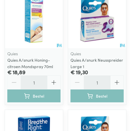
Quies
Quies
Quies A/snurk Honing-
Quies A/snurk Neusspreider
citroen Mondspray 70ml
Large 1
€ 18,89
€ 19,30
Aantal
Aantal
Bestel
Bestel