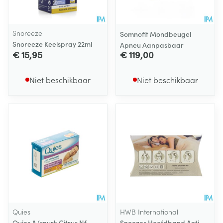
Snoreeze
Somnofit Mondbeugel
Snoreeze Keelspray 22ml
Apneu Aanpasbaar
€ 15,95
€ 119,00
Niet beschikbaar
Niet beschikbaar
Quies
HWB International
Quies A/snurk Citrus Nf
Snoozer Hoofdband Anti