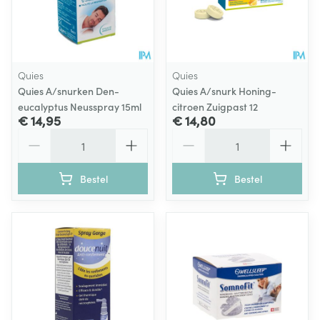
Quies
Quies
Quies A/snurken Den-
Quies A/snurk Honing-
eucalyptus Neusspray 15ml
citroen Zuigpast 12
€ 14,95
€ 14,80
Aantal
Aantal
Bestel
Bestel