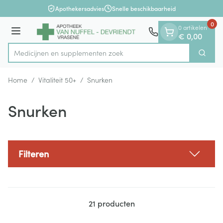
Dia 1 van 1
Ga naar de inhoud
Apothekersadvies
Snelle beschikbaarheid
0
0 artikelen
Menu
€ 0,00
Medicijnen en
Zoek
Product, merk, categorie...
Home
/
Vitaliteit 50+
/
Snurken
Snurken
Filteren
21
producten