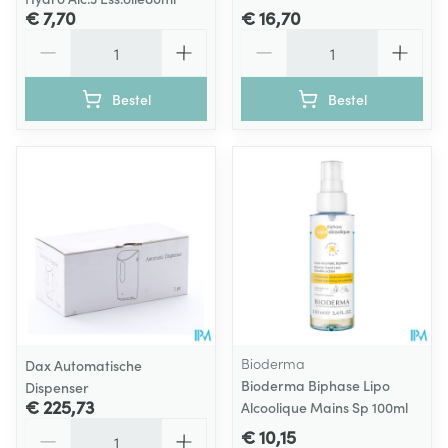
€ 7,70
€ 16,70
Aantal
Aantal
Bestel
Bestel
Bioderma
Dax Automatische
Bioderma Biphase Lipo
Dispenser
€ 225,73
Alcoolique Mains Sp 100ml
Aantal
€ 10,15