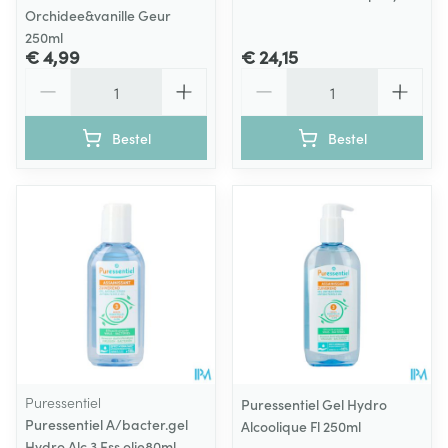
Orchidee&vanille Geur
250ml
€ 4,99
€ 24,15
Aantal
Aantal
Bestel
Bestel
Puressentiel
Puressentiel Gel Hydro
Puressentiel A/bacter.gel
Alcoolique Fl 250ml
Hydro Alc.3 Ess.olie80ml