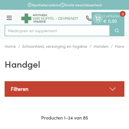
Dia 1 van 1
Ga naar de inhoud
Apothekersadvies
Snelle beschikbaarheid
0
0 artikelen
Menu
€ 0,00
Medicij
Zoek
Product, merk, categorie...
Home
/
Schoonheid, verzorging en hygiëne
/
Handen
/
Handhy
Handgel
Filteren
Producten
1
-
24
van
85