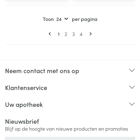
Toon
per pagina
Pagina's
U lees momenteel pagina
Pagina
Pagina
Pagina
1
2
3
4
Neem contact met ons op
Klantenservice
Uw apotheek
Nieuwsbrief
Blijf op de hoogte van nieuwe producten en promoties
E-mail adres