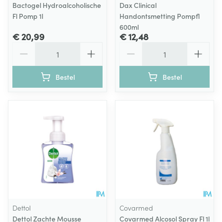
Bactogel Hydroalcoholische
Dax Clinical
Fl Pomp 1l
Handontsmetting Pompfl
600ml
€ 20,99
€ 12,48
Aantal
Aantal
Bestel
Bestel
Dettol
Covarmed
Dettol Zachte Mousse
Covarmed Alcosol Spray Fl 1l