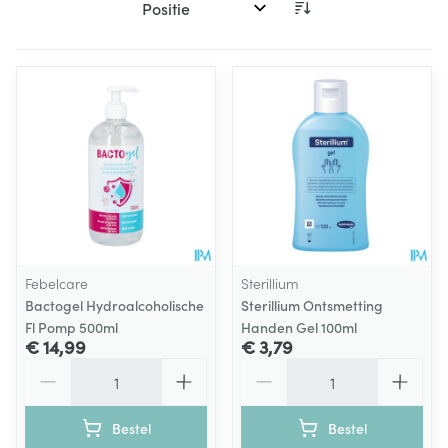
Sorteer op:
Febelcare
Sterillium
Bactogel Hydroalcoholische
Sterillium Ontsmetting
Fl Pomp 500ml
Handen Gel 100ml
€ 14,99
€ 3,79
Aantal
Aantal
Bestel
Bestel