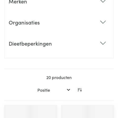
Merken
filter
Organisaties
filter
Dieetbeperkingen
filter
20
producten
Sorteer op: