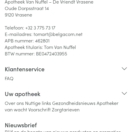
Apotheek Van Nuffel – De Vriendt Vrasene
Oude Dorpsstraat 14
9120
Vrasene
Telefoon:
+32 3 775 73 17
E-mailadres:
tomart@
belgacom.net
APB nummer:
462801
Apotheek titularis:
Tom Van Nuffel
BTW nummer:
BE0472403955
Klantenservice
FAQ
Uw apotheek
Over ons
Nuttige links
Gezondheidsnieuws
Apotheker
van wacht
Voorschrift
Zorgtarieven
Nieuwsbrief
Blijf op de hoogte van nieuwe producten en promoties