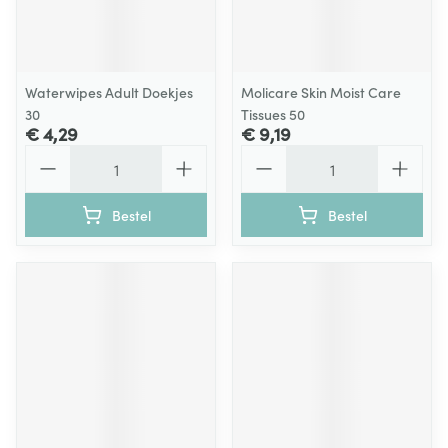
Waterwipes Adult Doekjes
Molicare Skin Moist Care
30
Tissues 50
€ 4,29
€ 9,19
Aantal
Aantal
Bestel
Bestel