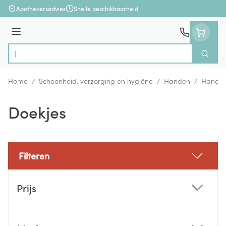
Ga naar de inhoud
Apothekersadvies
Snelle beschikbaarheid
Menu
Zoek
Product, merk, categorie...
Home
/
Schoonheid, verzorging en hygiëne
/
Handen
/
Handhy
Doekjes
Filteren
Doorgaan naar productlijst
Prijs
filter