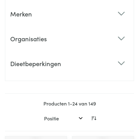
Merken
filter
Organisaties
filter
Dieetbeperkingen
filter
Producten
1
-
24
van
149
Sorteer op: