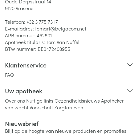
Oude Dorpsstraat 14
9120
Vrasene
Telefoon:
+32 3 775 73 17
E-mailadres:
tomart@
belgacom.net
APB nummer:
462801
Apotheek titularis:
Tom Van Nuffel
BTW nummer:
BE0472403955
Klantenservice
FAQ
Uw apotheek
Over ons
Nuttige links
Gezondheidsnieuws
Apotheker
van wacht
Voorschrift
Zorgtarieven
Nieuwsbrief
Blijf op de hoogte van nieuwe producten en promoties