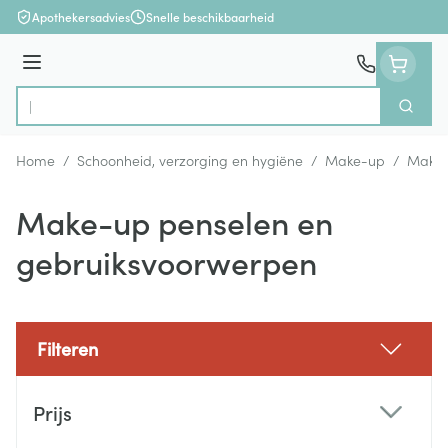
Ga naar de inhoud
Apothekersadvies
Snelle beschikbaarheid
Menu
Zoek
Product, merk, categorie...
Home
/
Schoonheid, verzorging en hygiëne
/
Make-up
/
Make-
Make-up penselen en
gebruiksvoorwerpen
Filteren
Doorgaan naar productlijst
Prijs
filter