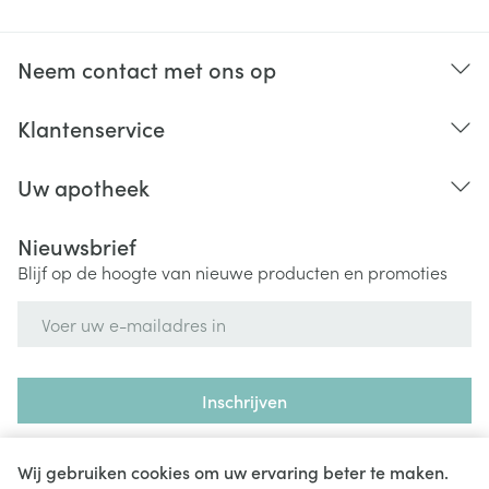
Neem contact met ons op
Klantenservice
Uw apotheek
Nieuwsbrief
Blijf op de hoogte van nieuwe producten en promoties
E-mail adres
Inschrijven
Door op inschrijven te klikken, schrijft u zich in voor onze
nieuwsbrief en gaat u akkoord met onze
privacy policy
.
Wij gebruiken cookies om uw ervaring beter te maken.