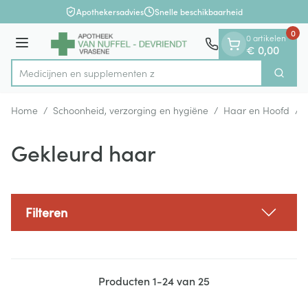
Dia 1 van 1
Ga naar de inhoud
Apothekersadvies
Snelle beschikbaarheid
0
0 artikelen
Menu
€ 0,00
Medicijnen
Zoek
Product, merk, categorie...
Home
/
Schoonheid, verzorging en hygiëne
/
Haar en Hoofd
/
Gekleurd haar
Filteren
Producten
1
-
24
van
25