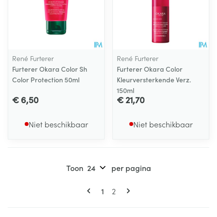
René Furterer
René Furterer
Furterer Okara Color Sh
Furterer Okara Color
Color Protection 50ml
Kleurversterkende Verz.
150ml
€ 6,50
€ 21,70
Niet beschikbaar
Niet beschikbaar
Toon
per pagina
Pagina's
U lees momenteel pagina
Pagina
1
2