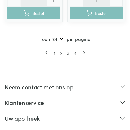
Bestel
Bestel
Toon
per pagina
Pagina's
U lees momenteel pagina
Pagina
Pagina
Pagina
1
2
3
4
Neem contact met ons op
Klantenservice
Uw apotheek