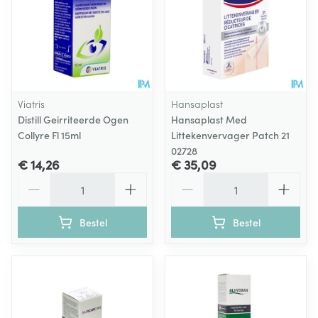
Viatris
Hansaplast
Distill Geirriteerde Ogen
Hansaplast Med
Collyre Fl 15ml
Littekenvervager Patch 21
02728
€ 14,26
€ 35,09
Aantal
Aantal
Bestel
Bestel