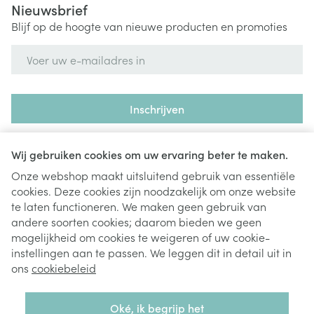
Nieuwsbrief
Blijf op de hoogte van nieuwe producten en promoties
E-mail adres
Inschrijven
Door op inschrijven te klikken, schrijft u zich in voor onze
nieuwsbrief en gaat u akkoord met onze
privacy policy
.
Wij gebruiken cookies om uw ervaring beter te maken.
Onze webshop maakt uitsluitend gebruik van essentiële
cookies. Deze cookies zijn noodzakelijk om onze website
te laten functioneren. We maken geen gebruik van
andere soorten cookies; daarom bieden we geen
mogelijkheid om cookies te weigeren of uw cookie-
instellingen aan te passen. We leggen dit in detail uit in
Juridische links
ons
cookiebeleid
Oké, ik begrijp het