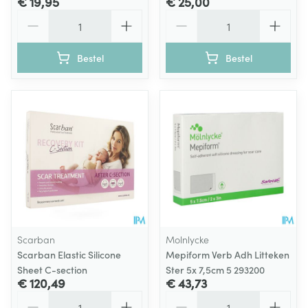
€ 19,95
€ 25,00
Aantal
Aantal
Bestel
Bestel
Scarban
Molnlycke
Scarban Elastic Silicone
Mepiform Verb Adh Litteken
Sheet C-section
Ster 5x 7,5cm 5 293200
€ 120,49
€ 43,73
Aantal
Aantal