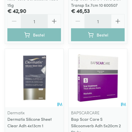
15g
Transp 5x 7cm 10 600507
€ 42,90
€ 46,53
Aantal
Aantal
Bestel
Bestel
Dermatix
BAPSCARCARE
Dermatix Silicone Sheet
Bap Scar Care S
Clear Adh 4x13cm 1
Silicoonverb Adh 5x20cm 2