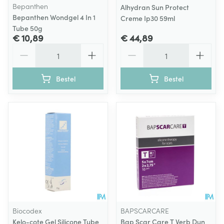
Bepanthen
Alhydran Sun Protect
Bepanthen Wondgel 4 In 1
Creme Ip30 59ml
Tube 50g
€ 10,89
€ 44,89
Aantal
Aantal
Bestel
Bestel
Biocodex
BAPSCARCARE
Kelo-cote Gel Silicone Tube
Bap Scar Care T Verb Dun