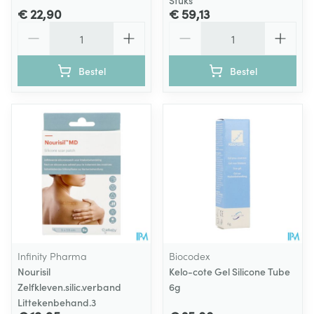
Stuks
€ 22,90
€ 59,13
Aantal
Aantal
Bestel
Bestel
Infinity Pharma
Biocodex
Nourisil
Kelo-cote Gel Silicone Tube
Zelfkleven.silic.verband
6g
Littekenbehand.3