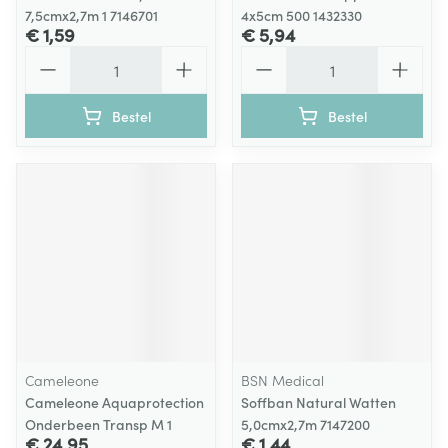
7,5cmx2,7m 1 7146701
4x5cm 500 1432330
€ 1,59
€ 5,94
Aantal
Aantal
Bestel
Bestel
Cameleone
BSN Medical
Cameleone Aquaprotection
Soffban Natural Watten
Onderbeen Transp M 1
5,0cmx2,7m 7147200
€ 24,95
€ 1,44