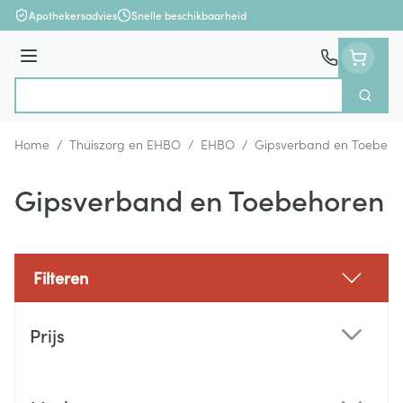
Ga naar de inhoud
Apothekersadvies
Snelle beschikbaarheid
Menu
Zoek
Product, merk, categorie...
Home
/
Thuiszorg en EHBO
/
EHBO
/
Gipsverband en Toebeho
Gipsverband en Toebehoren
Filteren
Doorgaan naar productlijst
Prijs
filter