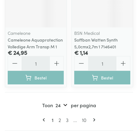
Cameleone
BSN Medical
Cameleone Aquaprotection
Soffban Watten Synth
Volledige Arm Transp M 1
5,0cmx2,7m 1 7146401
€ 24,95
€ 1,14
Aantal
Aantal
Bestel
Bestel
Toon
per pagina
Pagina's
U lees momenteel pagina
Pagina
Pagina
Pagina
1
2
3
...
10