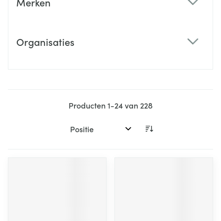
Merken
filter
Organisaties
filter
Producten
1
-
24
van
228
Sorteer op: