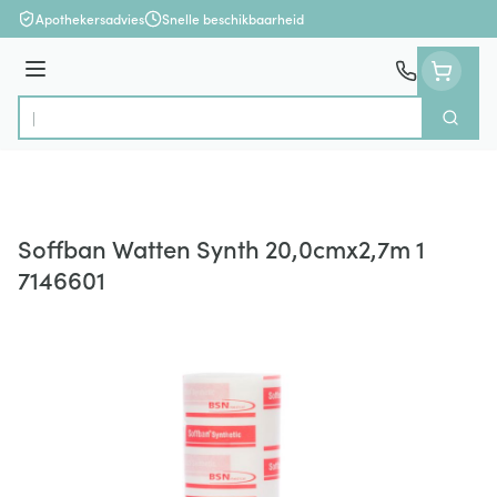
Ga naar de inhoud
Apothekersadvies
Snelle beschikbaarheid
Menu
Zoek
Product, merk, categorie...
Soffban Watten Synth 20,0cmx2,7m 1
7146601