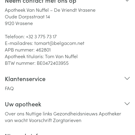
Neem contact met ons op
Apotheek Van Nuffel – De Vriendt Vrasene
Oude Dorpsstraat 14
9120
Vrasene
Telefoon:
+32 3 775 73 17
E-mailadres:
tomart@
belgacom.net
APB nummer:
462801
Apotheek titularis:
Tom Van Nuffel
BTW nummer:
BE0472403955
Klantenservice
FAQ
Uw apotheek
Over ons
Nuttige links
Gezondheidsnieuws
Apotheker
van wacht
Voorschrift
Zorgtarieven