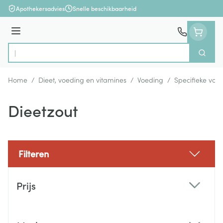
Ga naar de inhoud
Apothekersadvies
Snelle beschikbaarheid
Menu
Zoek
Product, merk, categorie...
Home
/
Dieet, voeding en vitamines
/
Voeding
/
Specifieke voe
Dieetzout
Filteren
Doorgaan naar productlijst
Prijs
filter