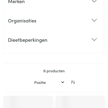
Merken
filter
Organisaties
filter
Dieetbeperkingen
filter
6
producten
Sorteer op: