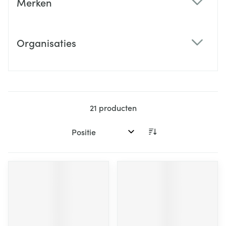
Merken
filter
Organisaties
filter
21
producten
Sorteer op: