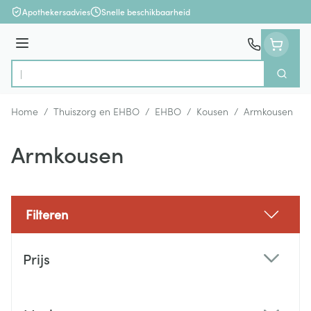
Ga naar de inhoud
Apothekersadvies
Snelle beschikbaarheid
Menu
Zoek
Product, merk, categorie...
Home
/
Thuiszorg en EHBO
/
EHBO
/
Kousen
/
Armkousen
Armkousen
Filteren
Doorgaan naar productlijst
Prijs
filter