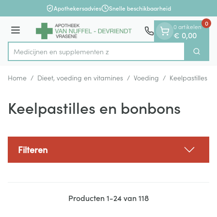
Dia 1 van 1
Ga naar de inhoud
Apothekersadvies
Snelle beschikbaarheid
0
0 artikelen
Menu
€ 0,00
Medicijne
Zoek
Product, merk, categorie...
Home
/
Dieet, voeding en vitamines
/
Voeding
/
Keelpastilles 
Keelpastilles en bonbons
Filteren
Producten
1
-
24
van
118