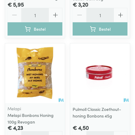
€ 5,95
€ 3,20
Aantal
Aantal
Bestel
Bestel
Melapi
Pulmoll Classic Zoethout-
Melapi Bonbons Honing
honing Bonbons 45g
100g Revogan
€ 4,23
€ 4,50
Aantal
Aantal