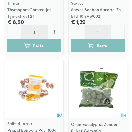
Tilman
Sawes
Thymogom Gommetjes
Sawes Bonbon Aardbei Zs
Tijmextract 24
Blist 10 SAW002
€ 8,90
€ 1,39
Aantal
Aantal
Bestel
Bestel
Solidpharma
Q-air Eucalyptus Zonder
Propol Bonbons Past 100g
Suiker Gom 85g