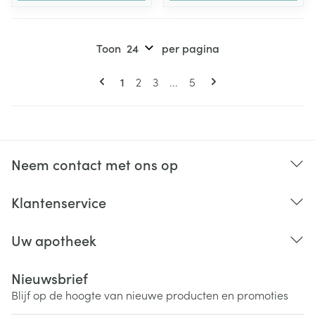
Toon
per pagina
Pagina's
U lees momenteel pagina
Pagina
Pagina
Pagina
1
2
3
...
5
Neem contact met ons op
Klantenservice
Uw apotheek
Nieuwsbrief
Blijf op de hoogte van nieuwe producten en promoties