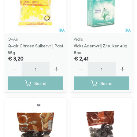
Q-Air
Vicks
Q-air Citroen Suikervrij Past
Vicks Ademvrij Z/suiker 40g
85g
Box
€ 3,20
€ 2,41
Aantal
Aantal
Bestel
Bestel