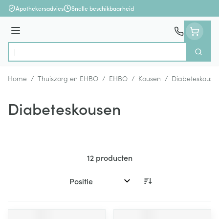
Ga naar de inhoud
Apothekersadvies
Snelle beschikbaarheid
Menu
Zoek
Product, merk, categorie...
Home
/
Thuiszorg en EHBO
/
EHBO
/
Kousen
/
Diabeteskouse
Diabeteskousen
12
producten
Sorteer op: