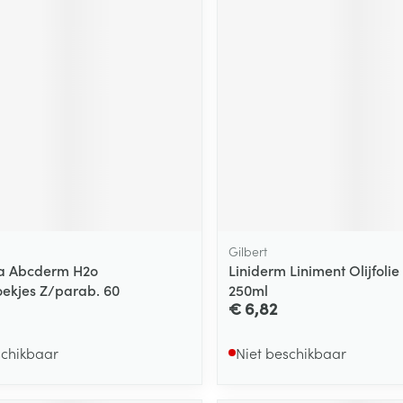
ging
Supplementen
Insectenwe
Mondmaskers
middelen
ssen
 -
id
d
Gilbert
a Abcderm H2o
Liniderm Liniment Olijfoli
Zelfbruiner
Scheren
oekjes Z/parab. 60
250ml
€ 6,82
schikbaar
Niet beschikbaar