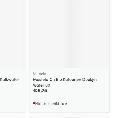
rende
Parfums en
geurproducten
Mustela
e Kalkwater
Mustela Ch Bio Katoenen Doekjes
CBD
Water 60
€ 6,75
Niet beschikbaar