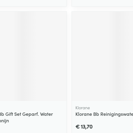
Klorane
Bb Gift Set Geparf. Water
Klorane Bb Reinigingswat
onijn
€ 13,70