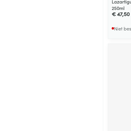
Lazartig
250ml
€ 47,50
Niet be