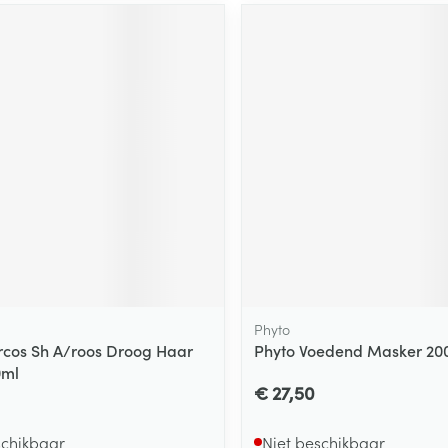
ging
Supplementen
Insectenwe
Mondmaskers
middelen
ssen
 -
id
d
Zelfbruiner
Scheren
Phyto
rcos Sh A/roos Droog Haar
Phyto Voedend Masker 20
0ml
€ 27,50
schikbaar
Niet beschikbaar