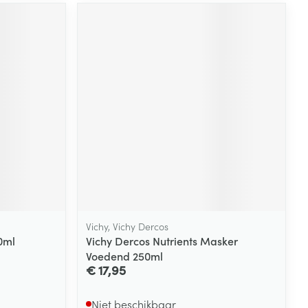
rende
Parfums en
geurproducten
CBD
Vichy, Vichy Dercos
0ml
Vichy Dercos Nutrients Masker
Voedend 250ml
€ 17,95
Niet beschikbaar