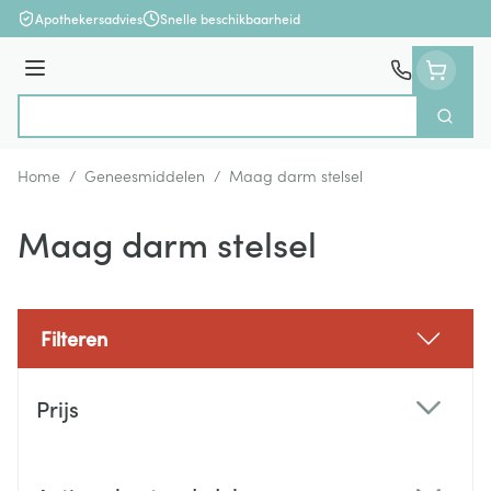
Ga naar de inhoud
Apothekersadvies
Snelle beschikbaarheid
Menu
Zoek
Product, merk, categorie...
Home
/
Geneesmiddelen
/
Maag darm stelsel
Maag darm stelsel
Filteren
Doorgaan naar productlijst
Prijs
filter