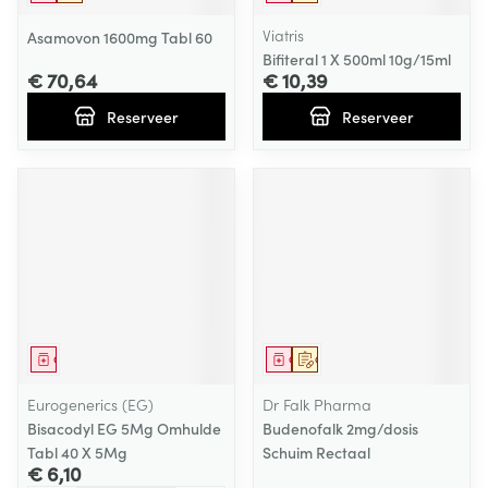
Viatris
Asamovon 1600mg Tabl 60
Bifiteral 1 X 500ml 10g/15ml
€ 70,64
€ 10,39
Reserveer
Reserveer
Geneesmiddel
Geneesmiddel
Op voorschrift
Eurogenerics (EG)
Dr Falk Pharma
Bisacodyl EG 5Mg Omhulde
Budenofalk 2mg/dosis
Tabl 40 X 5Mg
Schuim Rectaal
€ 6,10