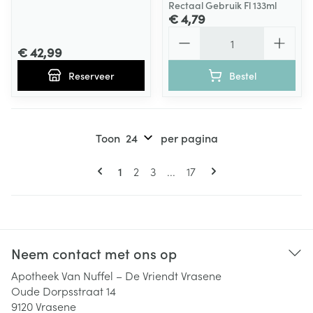
Rectaal Gebruik Fl 133ml
€ 4,79
Aantal
€ 42,99
Reserveer
Bestel
Toon
per pagina
Pagina's
U lees momenteel pagina
Pagina
Pagina
Pagina
1
2
3
...
17
Neem contact met ons op
Apotheek Van Nuffel – De Vriendt Vrasene
Oude Dorpsstraat 14
9120
Vrasene