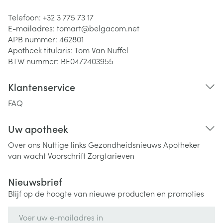
Telefoon:
+32 3 775 73 17
E-mailadres:
tomart@
belgacom.net
APB nummer:
462801
Apotheek titularis:
Tom Van Nuffel
BTW nummer:
BE0472403955
Klantenservice
FAQ
Uw apotheek
Over ons
Nuttige links
Gezondheidsnieuws
Apotheker
van wacht
Voorschrift
Zorgtarieven
Nieuwsbrief
Blijf op de hoogte van nieuwe producten en promoties
E-mail adres