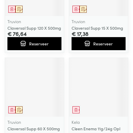
Geneesmiddel
Op voorschrift
Geneesmiddel
Op voorschrift
Truvion
Truvion
Claversal Supp 120 X 500mg
Claversal Supp 15 X 500mg
€ 76,64
€ 17,38
Reserveer
Reserveer
Geneesmiddel
Op voorschrift
Geneesmiddel
Truvion
Kela
Claversal Supp 60 X 500mg
Cleen Enema 11g/24g Opl