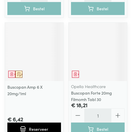
Bestel
Bestel
Geneesmiddel
Op voorschrift
Geneesmiddel
Opella Healthcare
Buscopan Amp 6 X
Buscopan Forte 20mg
20mg/1ml
Filmomh Tabl 30
€ 18,21
Aantal
€ 6,42
Reserveer
Bestel