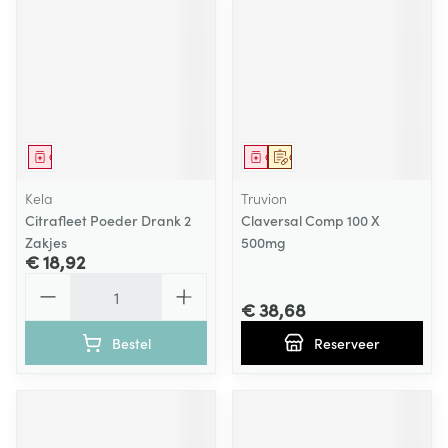
Geneesmiddel
Geneesmiddel
Op voorschrift
Kela
Truvion
Citrafleet Poeder Drank 2
Claversal Comp 100 X
Zakjes
500mg
€ 18,92
Aantal
€ 38,68
Bestel
Reserveer