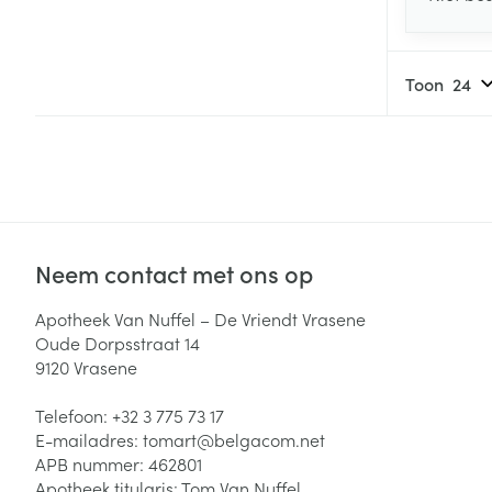
Toon
Neem contact met ons op
Apotheek Van Nuffel – De Vriendt Vrasene
Oude Dorpsstraat 14
9120
Vrasene
Telefoon:
+32 3 775 73 17
E-mailadres:
tomart@
belgacom.net
APB nummer:
462801
Apotheek titularis:
Tom Van Nuffel