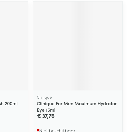
rende
Parfums en
geurproducten
CBD
Clinique
sh 200ml
Clinique For Men Maximum Hydrator
Eye 15ml
€ 37,76
Niet beschikbaar