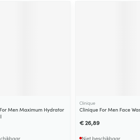
ging
Supplementen
Insectenwe
Mondmaskers
middelen
ssen
 -
id
d
Zelfbruiner
Scheren
Clinique
 For Men Maximum Hydrator
Clinique For Men Face Wa
l
€ 26,89
schikbaar
Niet beschikbaar