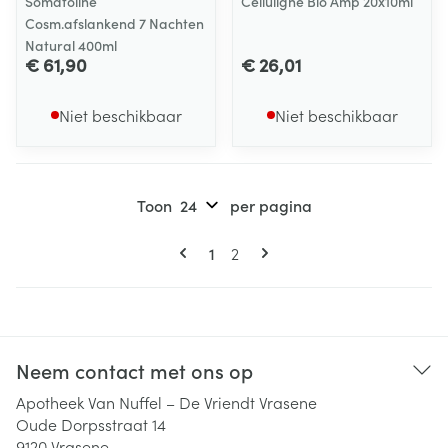
Somatoline
Celluligne Bio Amp 20x10ml
Cosm.afslankend 7 Nachten
Natural 400ml
€ 61,90
€ 26,01
Niet beschikbaar
Niet beschikbaar
Toon
per pagina
Pagina's
U lees momenteel pagina
Pagina
1
2
Neem contact met ons op
Apotheek Van Nuffel – De Vriendt Vrasene
Oude Dorpsstraat 14
9120
Vrasene