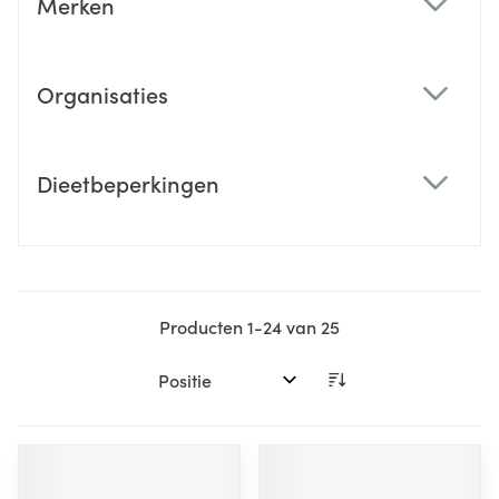
Merken
filter
Organisaties
filter
Dieetbeperkingen
filter
Producten
1
-
24
van
25
Sorteer op: