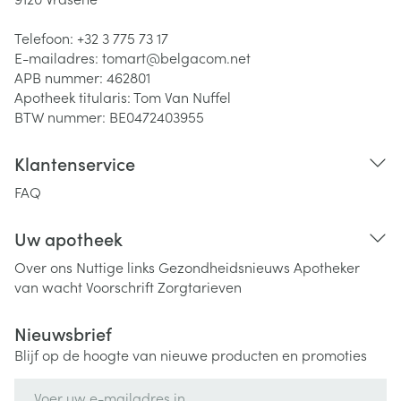
Telefoon:
+32 3 775 73 17
E-mailadres:
tomart@
belgacom.net
APB nummer:
462801
Apotheek titularis:
Tom Van Nuffel
BTW nummer:
BE0472403955
Klantenservice
FAQ
Uw apotheek
Over ons
Nuttige links
Gezondheidsnieuws
Apotheker
van wacht
Voorschrift
Zorgtarieven
Nieuwsbrief
Blijf op de hoogte van nieuwe producten en promoties
E-mail adres