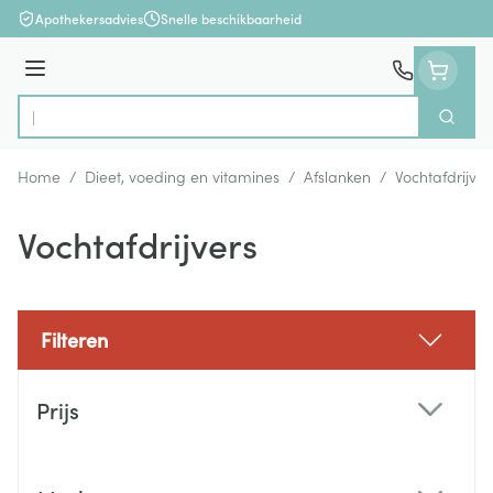
Ga naar de inhoud
Apothekersadvies
Snelle beschikbaarheid
Menu
Zoek
Product, merk, categorie...
Home
/
Dieet, voeding en vitamines
/
Afslanken
/
Vochtafdrijver
Vochtafdrijvers
Filteren
Doorgaan naar productlijst
Prijs
filter