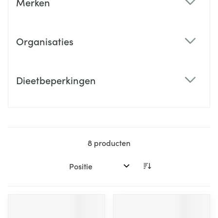
Merken
filter
Organisaties
filter
Dieetbeperkingen
filter
8
producten
Sorteer op: