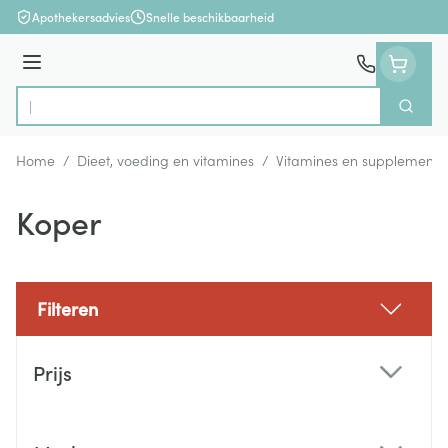
Ga naar de inhoud
Apothekersadvies
Snelle beschikbaarheid
Menu
Zoek
Product, merk, categorie...
Home
/
Dieet, voeding en vitamines
/
Vitamines en supplemente
Koper
Filteren
Doorgaan naar productlijst
Prijs
filter