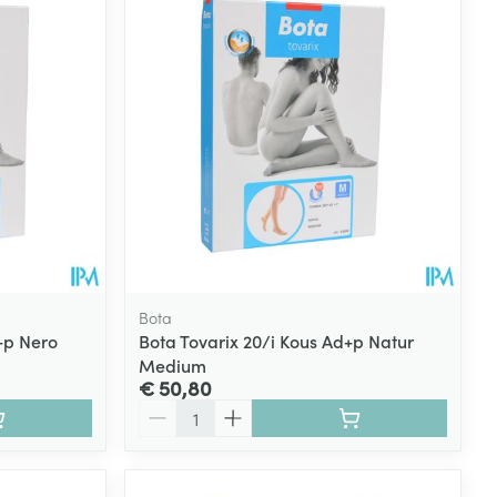
rende
Parfums en
geurproducten
Bota
+p Nero
Bota Tovarix 20/i Kous Ad+p Natur
Medium
CBD
€ 50,80
Aantal