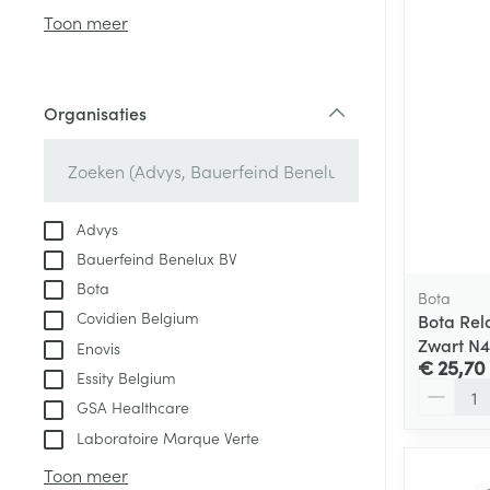
Aerosol access
Blaren
Creme, gel en 
Toon meer
Zuurstof
Eelt
Eksteroog - lik
Ademhalingsste
Organisaties
Toon meer
filter
Spieren en gew
Specifiek voor
Advys
Naalden en spu
Bauerfeind Benelux BV
Lichaamsverzo
Infecties
Bota
Spuiten
Bota
Deodorant
Covidien Belgium
Bota Rel
Oplossing voor 
Gezichtsverzor
Zwart N4
Enovis
Naalden
€ 25,70
Luizen
Essity Belgium
Aantal
Naalden voor i
GSA Healthcare
pennaalden
Laboratoire Marque Verte
Diagnostica
Toon meer
Toon meer