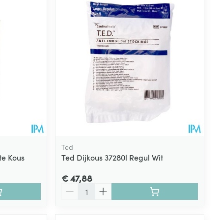
Ted
te Kous
Ted Dijkous 37280l Regul Wit
€ 47,88
Aantal