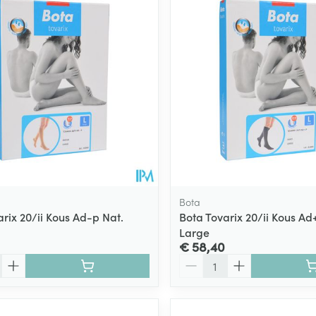
ging
Supplementen
Insectenwe
Mondmaskers
middelen
ssen
 -
id
d
Bota
rix 20/ii Kous Ad-p Nat.
Bota Tovarix 20/ii Kous Ad
Large
Zelfbruiner
Scheren
€ 58,40
Aantal