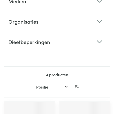
Merken
filter
Organisaties
filter
Dieetbeperkingen
filter
4
producten
Sorteer op: