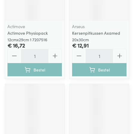
Actimove
Arseus
Actimove Physiopack
Kersenpitkussen Axamed
12cmx29cm 1 7207516
20x30cm
€ 16,72
€ 12,91
Aantal
Aantal
Bestel
Bestel