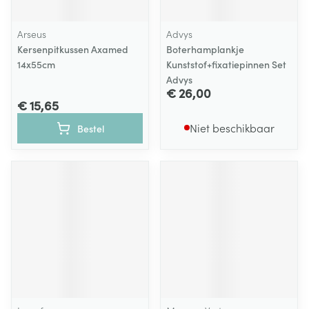
Arseus
Advys
Kersenpitkussen Axamed
Boterhamplankje
14x55cm
Kunststof+fixatiepinnen Set
Advys
€ 26,00
€ 15,65
Niet beschikbaar
Bestel