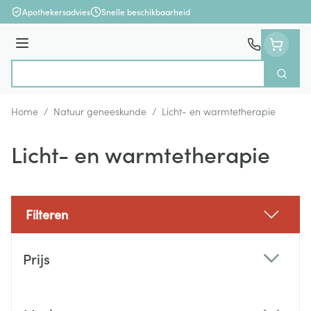
Ga naar de inhoud
Apothekersadvies
Snelle beschikbaarheid
Menu
Zoek
Product, merk, categorie...
Home
/
Natuur geneeskunde
/
Licht- en warmtetherapie
Licht- en warmtetherapie
Filteren
Doorgaan naar productlijst
Prijs
filter