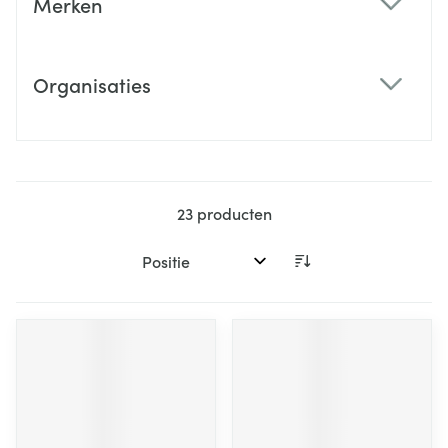
Merken
filter
Organisaties
filter
23
producten
Sorteer op: