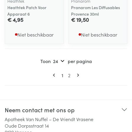
Heathtek
Pranarom
Heathtek Patch Voor
Pranarom Les Diffusables
Apparaat 6
Provence 30ml
€ 4,95
€ 19,50
Niet beschikbaar
Niet beschikbaar
Toon
per pagina
Pagina's
U lees momenteel pagina
Pagina
1
2
Neem contact met ons op
Apotheek Van Nuffel – De Vriendt Vrasene
Oude Dorpsstraat 14