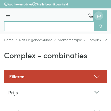
Ga naar de inhoud
Apothekersadvies
Snelle beschikbaarheid
Menu
Zoek
Product, merk, categorie...
Home
/
Natuur geneeskunde
/
Aromatherapie
/
Complex - com
Complex - combinaties
Filteren
Doorgaan naar productlijst
Prijs
filter