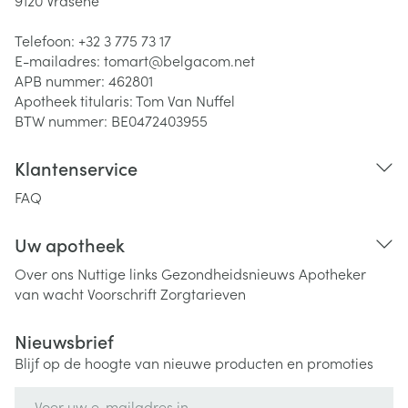
9120
Vrasene
Telefoon:
+32 3 775 73 17
E-mailadres:
tomart@
belgacom.net
APB nummer:
462801
Apotheek titularis:
Tom Van Nuffel
BTW nummer:
BE0472403955
Klantenservice
FAQ
Uw apotheek
Over ons
Nuttige links
Gezondheidsnieuws
Apotheker
van wacht
Voorschrift
Zorgtarieven
Nieuwsbrief
Blijf op de hoogte van nieuwe producten en promoties
E-mail adres