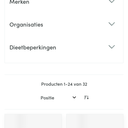
Merken
filter
Organisaties
filter
Dieetbeperkingen
filter
Producten
1
-
24
van
32
Sorteer op: