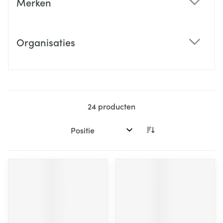
Merken
filter
Organisaties
filter
24
producten
Sorteer op: