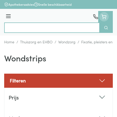
Ga naar de inhoud
Apothekersadvies
Snelle beschikbaarheid
Menu
Zoek
Product, merk, categorie...
Home
/
Thuiszorg en EHBO
/
Wondzorg
/
Fixatie, pleisters en s
Wondstrips
Filteren
Doorgaan naar productlijst
Prijs
filter