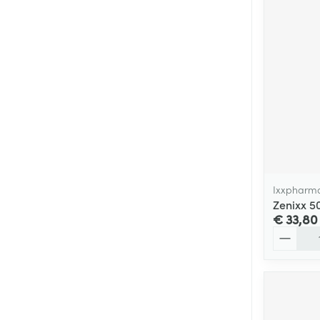
Ixxpharm
Zenixx 5
€ 33,80
Aantal