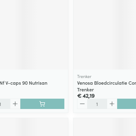
ging
Supplementen
Insectenwe
Mondmaskers
middelen
ssen
 -
id
d
Trenker
 Nf V-caps 90 Nutrisan
Venosa Bloedcirculatie C
Trenker
€ 42,19
Zelfbruiner
Scheren
Aantal