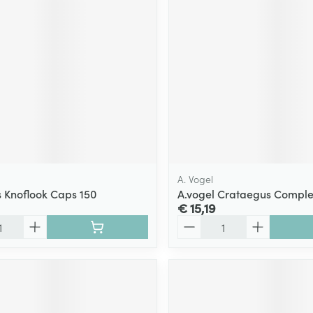
A. Vogel
 Knoflook Caps 150
A.vogel Crataegus Comple
€ 15,19
Aantal