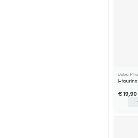
Deba Ph
l-taurin
€ 19,90
Aantal