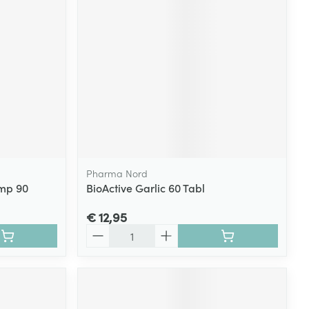
rende
Parfums en
geurproducten
Pharma Nord
omp 90
BioActive Garlic 60 Tabl
€ 12,95
CBD
Aantal