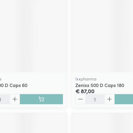
a
Ixxpharma
00 D Caps 60
Zenixx 500 D Caps 180
€ 87,00
Aantal