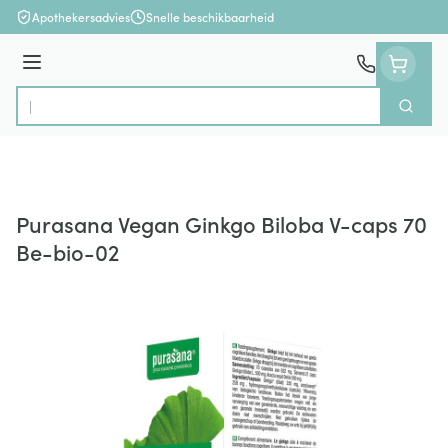
Ga naar de inhoud
Apothekersadvies
Snelle beschikbaarheid
Menu
Zoek
Product, merk, categorie...
Purasana Vegan Ginkgo Biloba V-caps 70
Be-bio-02