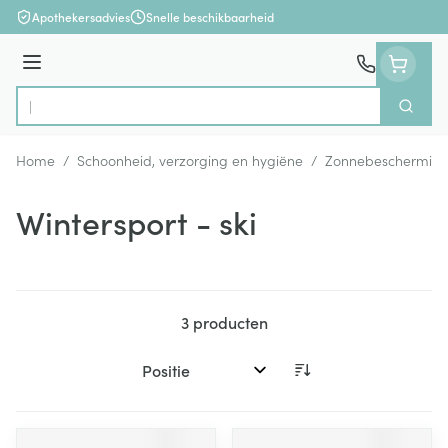
Ga naar de inhoud
Apothekersadvies
Snelle beschikbaarheid
Menu
Zoek
Product, merk, categorie...
Home
/
Schoonheid, verzorging en hygiëne
/
Zonnebeschermin
Wintersport - ski
3
producten
Sorteer op: