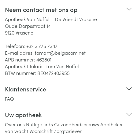
Neem contact met ons op
Apotheek Van Nuffel – De Vriendt Vrasene
Oude Dorpsstraat 14
9120
Vrasene
Telefoon:
+32 3 775 73 17
E-mailadres:
tomart@
belgacom.net
APB nummer:
462801
Apotheek titularis:
Tom Van Nuffel
BTW nummer:
BE0472403955
Klantenservice
FAQ
Uw apotheek
Over ons
Nuttige links
Gezondheidsnieuws
Apotheker
van wacht
Voorschrift
Zorgtarieven