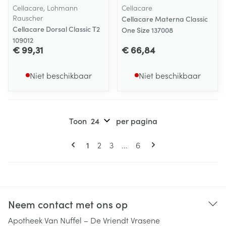
Cellacare, Lohmann
Cellacare
Rauscher
Cellacare Materna Classic
Cellacare Dorsal Classic T2
One Size 137008
109012
€ 99,31
€ 66,84
Niet beschikbaar
Niet beschikbaar
Toon
per pagina
Pagina's
U lees momenteel pagina
Pagina
Pagina
Pagina
1
2
3
...
6
Neem contact met ons op
Apotheek Van Nuffel – De Vriendt Vrasene