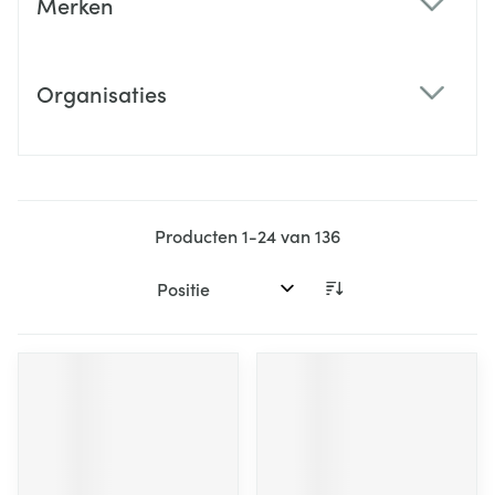
Merken
filter
Organisaties
filter
Producten
1
-
24
van
136
Sorteer op: