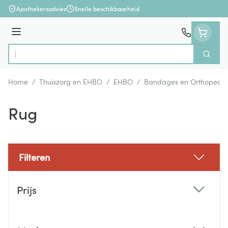
Ga naar de inhoud
Apothekersadvies
Snelle beschikbaarheid
Menu
Zoek
Product, merk, categorie...
Home
/
Thuiszorg en EHBO
/
EHBO
/
Bandages en Orthopedie
Rug
Filteren
Doorgaan naar productlijst
Prijs
filter